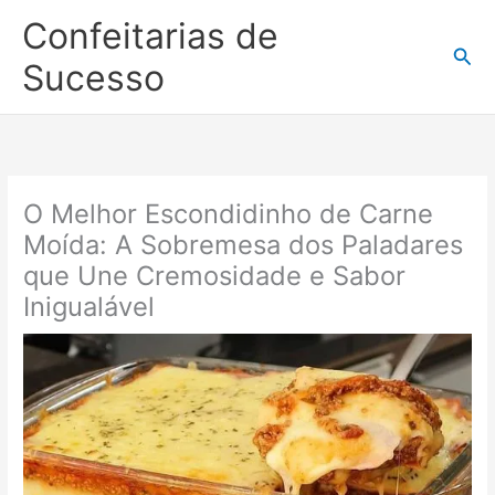
Ir
Confeitarias de
para
Pesq
o
Sucesso
conteúdo
O Melhor Escondidinho de Carne
Moída: A Sobremesa dos Paladares
que Une Cremosidade e Sabor
Inigualável