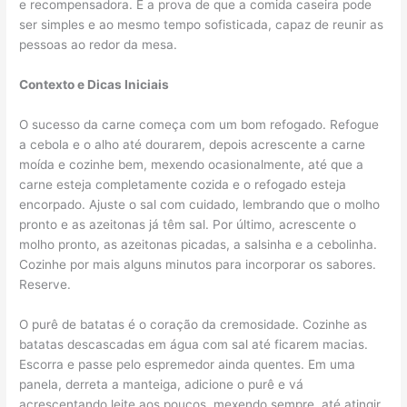
e recompensadora. É a prova de que a comida caseira pode
ser simples e ao mesmo tempo sofisticada, capaz de reunir as
pessoas ao redor da mesa.
Contexto e Dicas Iniciais
O sucesso da carne começa com um bom refogado. Refogue
a cebola e o alho até dourarem, depois acrescente a carne
moída e cozinhe bem, mexendo ocasionalmente, até que a
carne esteja completamente cozida e o refogado esteja
encorpado. Ajuste o sal com cuidado, lembrando que o molho
pronto e as azeitonas já têm sal. Por último, acrescente o
molho pronto, as azeitonas picadas, a salsinha e a cebolinha.
Cozinhe por mais alguns minutos para incorporar os sabores.
Reserve.
O purê de batatas é o coração da cremosidade. Cozinhe as
batatas descascadas em água com sal até ficarem macias.
Escorra e passe pelo espremedor ainda quentes. Em uma
panela, derreta a manteiga, adicione o purê e vá
acrescentando leite aos poucos, mexendo sempre, até atingir