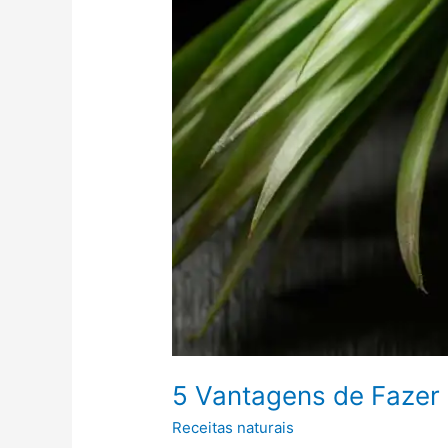
Água
de
Coco
5 Vantagens de Fazer
Receitas naturais