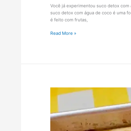
Você já experimentou suco detox com 
suco detox com água de coco é uma for
é feito com frutas,
Read More »
6
Razões
para
Você
Aprender
a