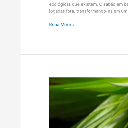
ecológicas que existem. O sabão em ba
jogadas fora, transformando-as em um 
Read More »
5
Vantagens
de
Fazer
Suco
Detox
com