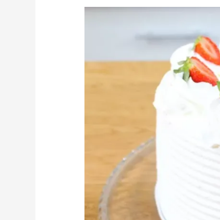
6
Razões
para
Você
Fazer
Bolo
de
Morango
com
Leite
Ninho