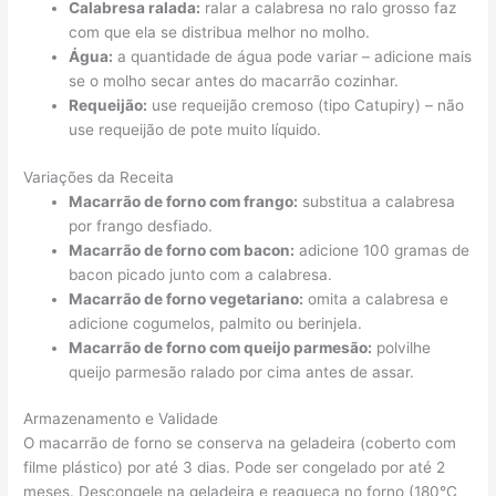
Calabresa ralada:
ralar a calabresa no ralo grosso faz
com que ela se distribua melhor no molho.
Água:
a quantidade de água pode variar – adicione mais
se o molho secar antes do macarrão cozinhar.
Requeijão:
use requeijão cremoso (tipo Catupiry) – não
use requeijão de pote muito líquido.
Variações da Receita
Macarrão de forno com frango:
substitua a calabresa
por frango desfiado.
Macarrão de forno com bacon:
adicione 100 gramas de
bacon picado junto com a calabresa.
Macarrão de forno vegetariano:
omita a calabresa e
adicione cogumelos, palmito ou berinjela.
Macarrão de forno com queijo parmesão:
polvilhe
queijo parmesão ralado por cima antes de assar.
Armazenamento e Validade
O macarrão de forno se conserva na geladeira (coberto com
filme plástico) por até 3 dias. Pode ser congelado por até 2
meses. Descongele na geladeira e reaqueça no forno (180°C