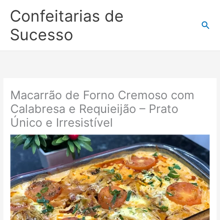
Ir
Confeitarias de
para
Pesq
o
Sucesso
conteúdo
Macarrão de Forno Cremoso com
Calabresa e Requieijão – Prato
Único e Irresistível