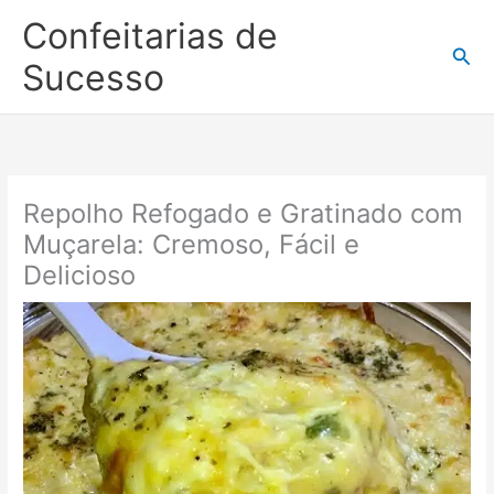
Ir
Confeitarias de
para
Pesq
o
Sucesso
conteúdo
Repolho Refogado e Gratinado com
Muçarela: Cremoso, Fácil e
Delicioso