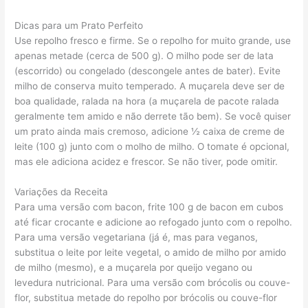
Dicas para um Prato Perfeito
Use repolho fresco e firme. Se o repolho for muito grande, use
apenas metade (cerca de 500 g). O milho pode ser de lata
(escorrido) ou congelado (descongele antes de bater). Evite
milho de conserva muito temperado. A muçarela deve ser de
boa qualidade, ralada na hora (a muçarela de pacote ralada
geralmente tem amido e não derrete tão bem). Se você quiser
um prato ainda mais cremoso, adicione ½ caixa de creme de
leite (100 g) junto com o molho de milho. O tomate é opcional,
mas ele adiciona acidez e frescor. Se não tiver, pode omitir.
Variações da Receita
Para uma versão com bacon, frite 100 g de bacon em cubos
até ficar crocante e adicione ao refogado junto com o repolho.
Para uma versão vegetariana (já é, mas para veganos,
substitua o leite por leite vegetal, o amido de milho por amido
de milho (mesmo), e a muçarela por queijo vegano ou
levedura nutricional. Para uma versão com brócolis ou couve-
flor, substitua metade do repolho por brócolis ou couve-flor