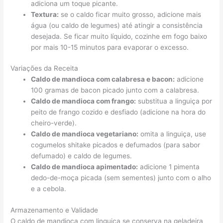
adiciona um toque picante.
Textura:
se o caldo ficar muito grosso, adicione mais
água (ou caldo de legumes) até atingir a consistência
desejada. Se ficar muito líquido, cozinhe em fogo baixo
por mais 10-15 minutos para evaporar o excesso.
Variações da Receita
Caldo de mandioca com calabresa e bacon:
adicione
100 gramas de bacon picado junto com a calabresa.
Caldo de mandioca com frango:
substitua a linguiça por
peito de frango cozido e desfiado (adicione na hora do
cheiro-verde).
Caldo de mandioca vegetariano:
omita a linguiça, use
cogumelos shitake picados e defumados (para sabor
defumado) e caldo de legumes.
Caldo de mandioca apimentado:
adicione 1 pimenta
dedo-de-moça picada (sem sementes) junto com o alho
e a cebola.
Armazenamento e Validade
O caldo de mandioca com linguiça se conserva na geladeira