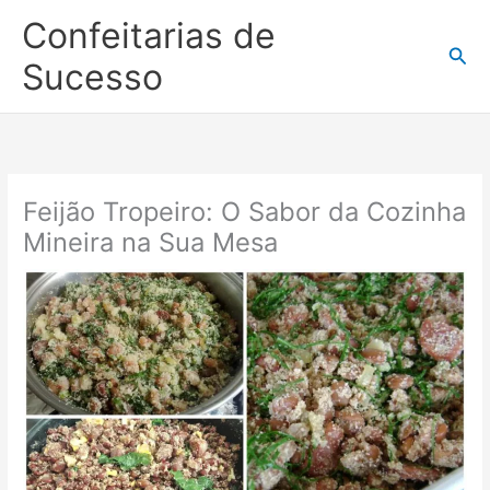
Ir
Confeitarias de
para
Pesq
o
Sucesso
conteúdo
Feijão Tropeiro: O Sabor da Cozinha
Mineira na Sua Mesa