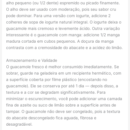
alho pequeno (ou 1/2 dente) espremido ou picado finamente.
O alho deve ser usado com moderação, pois seu sabor cru
pode dominar. Para uma versão com iogurte, adicione 2
colheres de sopa de iogurte natural integral. O iogurte deixa o
guacamole mais cremoso e levemente ácido. Outra variação
interessante é o guacamole com manga: adicione 1/2 manga
madura cortada em cubos pequenos. A doçura da manga
contrasta com a cremosidade do abacate e a acidez do limão.
Armazenamento e Validade
O guacamole fresco é melhor consumido imediatamente. Se
sobrar, guarde na geladeira em um recipiente hermético, com
a superfície coberta por filme plástico (encostando no
guacamole). Ele se conserva por até 1 dia — depois disso, a
textura e a cor se degradam significativamente. Para
minimizar o escurecimento, você pode adicionar uma camada
fina de azeite ou suco de limão sobre a superfície antes de
tampar. O guacamole não deve ser congelado, pois a textura
do abacate descongelado fica aguada, fibrosa e
desagradável.