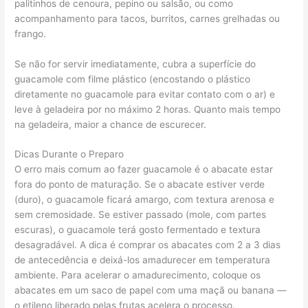
palitinhos de cenoura, pepino ou salsão, ou como
acompanhamento para tacos, burritos, carnes grelhadas ou
frango.
Se não for servir imediatamente, cubra a superfície do
guacamole com filme plástico (encostando o plástico
diretamente no guacamole para evitar contato com o ar) e
leve à geladeira por no máximo 2 horas. Quanto mais tempo
na geladeira, maior a chance de escurecer.
Dicas Durante o Preparo
O erro mais comum ao fazer guacamole é o abacate estar
fora do ponto de maturação. Se o abacate estiver verde
(duro), o guacamole ficará amargo, com textura arenosa e
sem cremosidade. Se estiver passado (mole, com partes
escuras), o guacamole terá gosto fermentado e textura
desagradável. A dica é comprar os abacates com 2 a 3 dias
de antecedência e deixá-los amadurecer em temperatura
ambiente. Para acelerar o amadurecimento, coloque os
abacates em um saco de papel com uma maçã ou banana —
o etileno liberado pelas frutas acelera o processo.