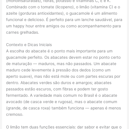
(monoinsaturadas), fibras, potássio e vitaminas C, E e K.
Combinado com o tomate (licopeno), o limão (vitamina C) e o
azeite (gorduras antioxidantes), o guacamole é um alimento
funcional e delicioso. É perfeito para um lanche saudável, para
um happy hour entre amigos ou como acompanhamento para
carnes grelhadas.
Contexto e Dicas Iniciais
A escolha do abacate é o ponto mais importante para um
guacamole perfeito. Os abacates devem estar no ponto certo
de maturação — maduros, mas não passados. Um abacate
maduro cede levemente à pressão dos dedos (como um
aperto suave), mas não está mole ou com partes escuras por
dentro. Abacates verdes são duros e amargos; abacates
passados estão escuros, com fibras e podem ter gosto
fermentado. A variedade mais comum no Brasil é o abacate
avocado (de casca verde e rugosa), mas o abacate comum
(grande, de casca roxa) também funciona — apenas é menos
cremoso.
O limão tem duas funções essenciais: dar sabor e evitar que o