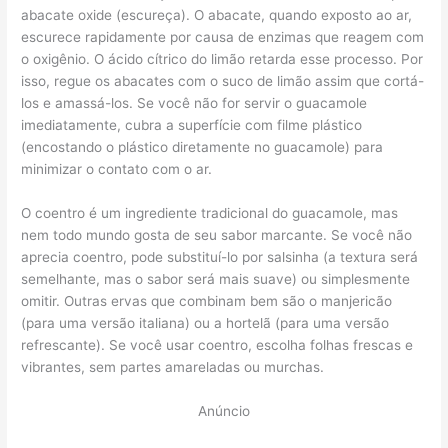
abacate oxide (escureça). O abacate, quando exposto ao ar,
escurece rapidamente por causa de enzimas que reagem com
o oxigênio. O ácido cítrico do limão retarda esse processo. Por
isso, regue os abacates com o suco de limão assim que cortá-
los e amassá-los. Se você não for servir o guacamole
imediatamente, cubra a superfície com filme plástico
(encostando o plástico diretamente no guacamole) para
minimizar o contato com o ar.
O coentro é um ingrediente tradicional do guacamole, mas
nem todo mundo gosta de seu sabor marcante. Se você não
aprecia coentro, pode substituí-lo por salsinha (a textura será
semelhante, mas o sabor será mais suave) ou simplesmente
omitir. Outras ervas que combinam bem são o manjericão
(para uma versão italiana) ou a hortelã (para uma versão
refrescante). Se você usar coentro, escolha folhas frescas e
vibrantes, sem partes amareladas ou murchas.
Anúncio