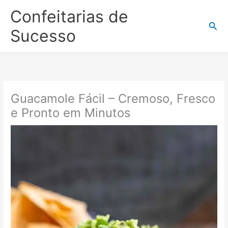
Ir
Confeitarias de
para
Pesq
o
Sucesso
conteúdo
Guacamole Fácil – Cremoso, Fresco
e Pronto em Minutos