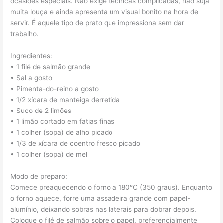
ocasiões especiais. Não exige técnicas complicadas, não suja
muita louça e ainda apresenta um visual bonito na hora de
servir. É aquele tipo de prato que impressiona sem dar
trabalho.
Ingredientes:
• 1 filé de salmão grande
• Sal a gosto
• Pimenta-do-reino a gosto
• 1/2 xícara de manteiga derretida
• Suco de 2 limões
• 1 limão cortado em fatias finas
• 1 colher (sopa) de alho picado
• 1/3 de xícara de coentro fresco picado
• 1 colher (sopa) de mel
Modo de preparo:
Comece preaquecendo o forno a 180°C (350 graus). Enquanto
o forno aquece, forre uma assadeira grande com papel-
alumínio, deixando sobras nas laterais para dobrar depois.
Coloque o filé de salmão sobre o papel, preferencialmente