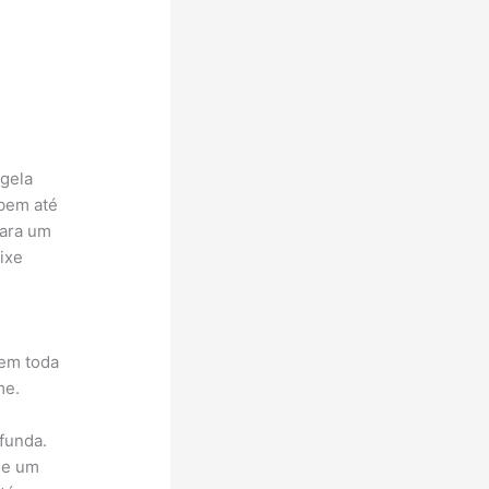
igela
 bem até
para um
ixe
em toda
me.
funda.
ue um