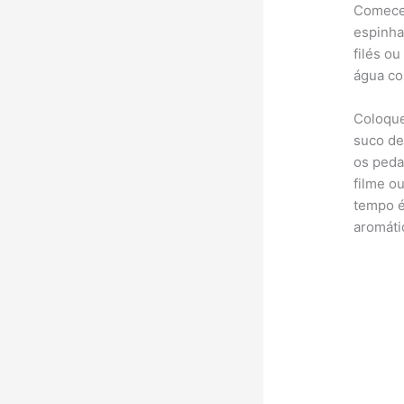
Comece 
espinha
filés o
água co
Coloque
suco de
os peda
filme o
tempo é
aromáti