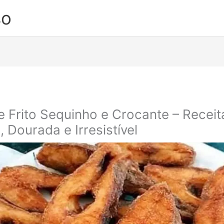
so
e Frito Sequinho e Crocante – Receit
l, Dourada e Irresistível