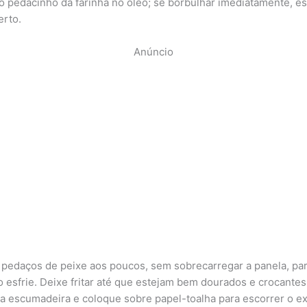
 pedacinho da farinha no óleo; se borbulhar imediatamente, es
erto.
Anúncio
s pedaços de peixe aos poucos, sem sobrecarregar a panela, pa
o esfrie. Deixe fritar até que estejam bem dourados e crocantes
 escumadeira e coloque sobre papel-toalha para escorrer o e