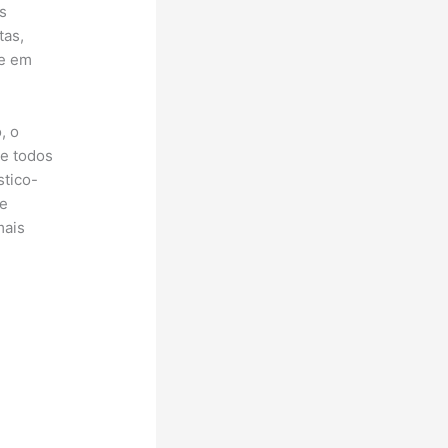
s
tas,
te em
, o
ue todos
stico-
se
mais