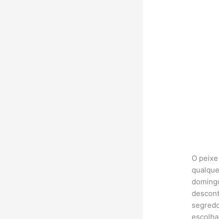
O peixe
qualque
domingo
descont
segredo
escolha