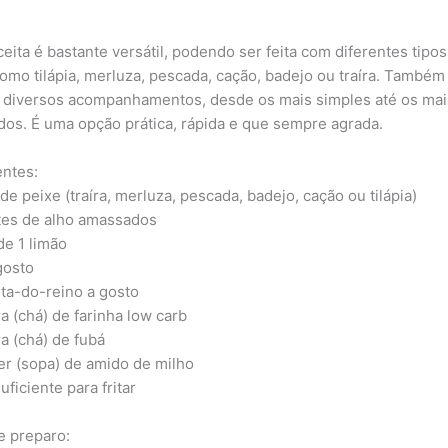
ceita é bastante versátil, podendo ser feita com diferentes tipo
como tilápia, merluza, pescada, cação, badejo ou traíra. Também
 diversos acompanhamentos, desde os mais simples até os mai
dos. É uma opção prática, rápida e que sempre agrada.
entes:
 de peixe (traíra, merluza, pescada, badejo, cação ou tilápia)
tes de alho amassados
de 1 limão
gosto
ta-do-reino a gosto
ra (chá) de farinha low carb
ra (chá) de fubá
her (sopa) de amido de milho
uficiente para fritar
 preparo: