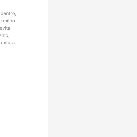
 dentro,
e milho
evita
alho,
textura.