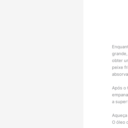
Enquant
grande,
obter u
peixe f
absorva 
Após o 
empanam
a super
Aqueça 
O óleo 