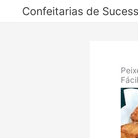
Ir
Confeitarias de Suces
para
o
conteúdo
Peix
Fáci