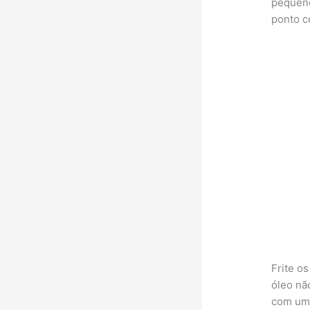
pequeno
ponto c
Frite o
óleo nã
com uma