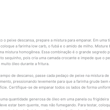
o o peixe descansa, prepare a mistura para empanar. Em uma t
 coloque a farinha low carb, o fubá e o amido de milho. Misture
ma mistura homogênea. Essa combinação é o grande segredo 
rito sequinho, pois cria uma camada crocante e impede que o pe
muito óleo durante a fritura.
tempo de descanso, passe cada pedaço de peixe na mistura de
ento, pressionando levemente para que a farinha grude bem 
fície. Certifique-se de empanar todos os lados de forma unifor
uma quantidade generosa de óleo em uma panela ou frigideira 
deve estar bem quente, mas não fumegando. Para testar, coloq