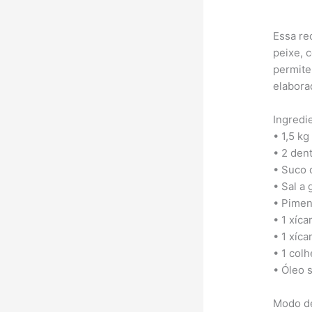
Essa re
peixe, 
permite
elabora
Ingredi
• 1,5 kg
• 2 den
• Suco 
• Sal a 
• Pimen
• 1 xíca
• 1 xíca
• 1 col
• Óleo s
Modo de