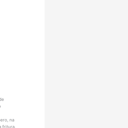
m
de
o
ero, na
fritura.