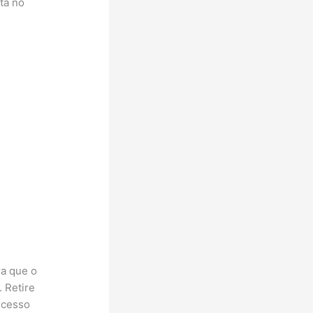
tá no
ra que o
. Retire
xcesso