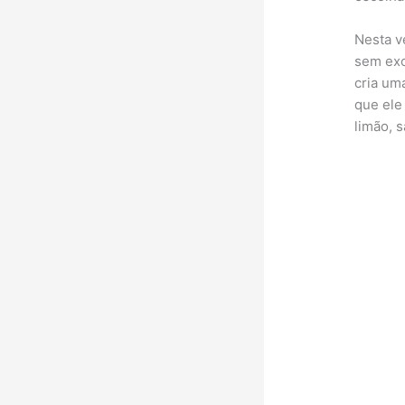
Nesta v
sem exc
cria um
que ele
limão, 