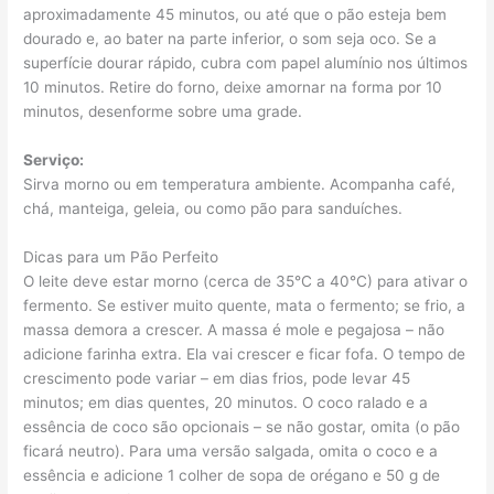
aproximadamente 45 minutos, ou até que o pão esteja bem
dourado e, ao bater na parte inferior, o som seja oco. Se a
superfície dourar rápido, cubra com papel alumínio nos últimos
10 minutos. Retire do forno, deixe amornar na forma por 10
minutos, desenforme sobre uma grade.
Serviço:
Sirva morno ou em temperatura ambiente. Acompanha café,
chá, manteiga, geleia, ou como pão para sanduíches.
Dicas para um Pão Perfeito
O leite deve estar morno (cerca de 35°C a 40°C) para ativar o
fermento. Se estiver muito quente, mata o fermento; se frio, a
massa demora a crescer. A massa é mole e pegajosa – não
adicione farinha extra. Ela vai crescer e ficar fofa. O tempo de
crescimento pode variar – em dias frios, pode levar 45
minutos; em dias quentes, 20 minutos. O coco ralado e a
essência de coco são opcionais – se não gostar, omita (o pão
ficará neutro). Para uma versão salgada, omita o coco e a
essência e adicione 1 colher de sopa de orégano e 50 g de