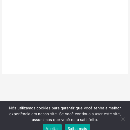
Nós utilizamos cookies para garantir que você tenha a melhor
©2026
Confeitarias de Sucesso
| Todos os direitos reservados |
experiência em nosso site. Se você continua a usar este site,
Desenvolvido por
Blotzads Network
assumimos que você está satisfeito.
Aceitar
Saiba mais