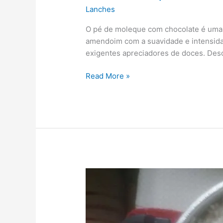
Lanches
O pé de moleque com chocolate é uma ve
amendoim com a suavidade e intensidad
exigentes apreciadores de doces. Desc
Read More »
Cuscuz
de
tapioca
molhadinho