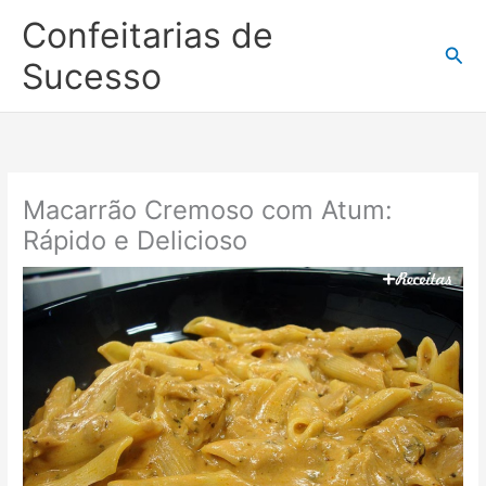
Ir
Confeitarias de
para
Pesq
o
Sucesso
conteúdo
Macarrão Cremoso com Atum:
Rápido e Delicioso