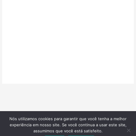
Nós utilizamos cookies para garantir que você tenha a melhor
©2026
Confeitarias de Sucesso
| Todos os direitos reservados |
experiência em nosso site. Se você continua a usar este site,
Desenvolvido por
Blotzads Network
assumimos que você está satisfeito.