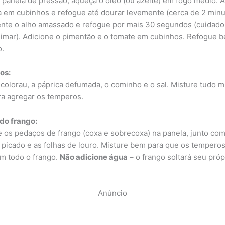
panela de pressão, aqueça o óleo (ou azeite) em fogo médio. 
a em cubinhos e refogue até dourar levemente (cerca de 2 minu
nte o alho amassado e refogue por mais 30 segundos (cuidado
imar). Adicione o pimentão e o tomate em cubinhos. Refogue 
o.
os:
 colorau, a páprica defumada, o cominho e o sal. Misture tudo m
a agregar os temperos.
do frango:
 os pedaços de frango (coxa e sobrecoxa) na panela, junto com
 picado e as folhas de louro. Misture bem para que os tempero
m todo o frango.
Não adicione água
– o frango soltará seu próp
Anúncio