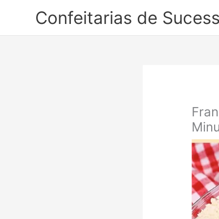
Ir
Confeitarias de Suces
para
o
conteúdo
Fran
Minu