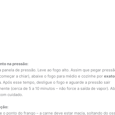
to na pressão:
 panela de pressão. Leve ao fogo alto. Assim que pegar pressã
 começar a chiar), abaixe o fogo para médio e cozinhe por
exato
s
. Após esse tempo, desligue o fogo e aguarde a pressão sair
mente (cerca de 5 a 10 minutos – não force a saída de vapor). Ab
com cuidado.
ação:
ue o ponto do frango – a carne deve estar macia, soltando do os