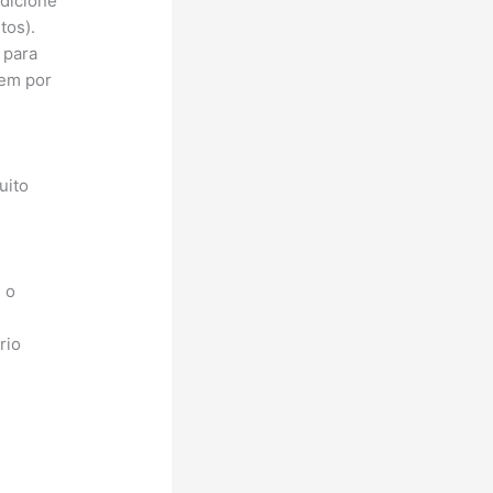
Adicione
tos).
 para
bem por
uito
 o
s
rio