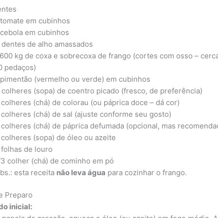
entes
 tomate em cubinhos
 cebola em cubinhos
 dentes de alho amassados
,600 kg de coxa e sobrecoxa de frango (cortes com osso – cerca
0 pedaços)
 pimentão (vermelho ou verde) em cubinhos
 colheres (sopa) de coentro picado (fresco, de preferência)
 colheres (chá) de colorau (ou páprica doce – dá cor)
 colheres (chá) de sal (ajuste conforme seu gosto)
 colheres (chá) de páprica defumada (opcional, mas recomenda
 colheres (sopa) de óleo ou azeite
 folhas de louro
/3 colher (chá) de cominho em pó
bs.: esta receita
não leva água
para cozinhar o frango.
e Preparo
o inicial: