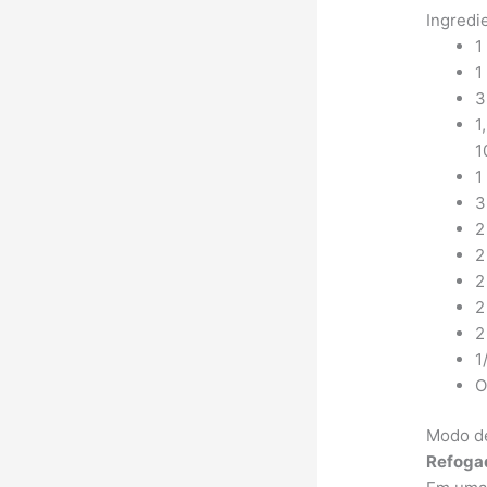
Ingredi
1
1
3
1
1
1
3
2
2
2
2
2
1
O
Modo d
Refogad