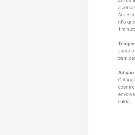
Em uma 
a cebol
Acresce
não que
1 minut
Temper
Junte o
bem par
Adição 
Coloque
coentro
envolva
caldo.