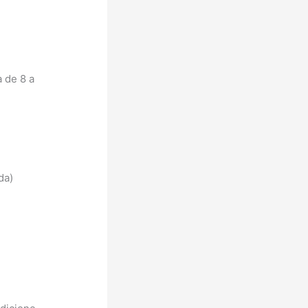
 de 8 a
da)