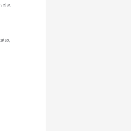
sejar,
atas,