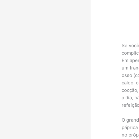
Se você
complic
Em apen
um fran
osso (c
caldo, 
cocção,
a dia, 
refeição
O grand
páprica
no próp