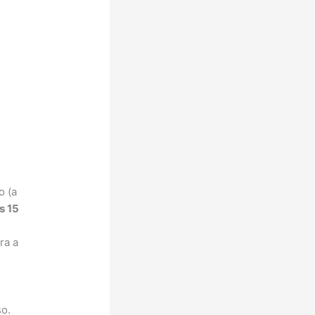
o (a
s 15
ra a
so.