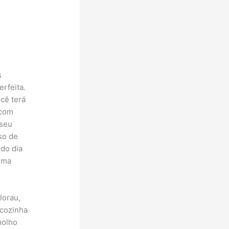
s
erfeita.
cê terá
 com
 seu
so de
 do dia
uma
lorau,
 cozinha
molho