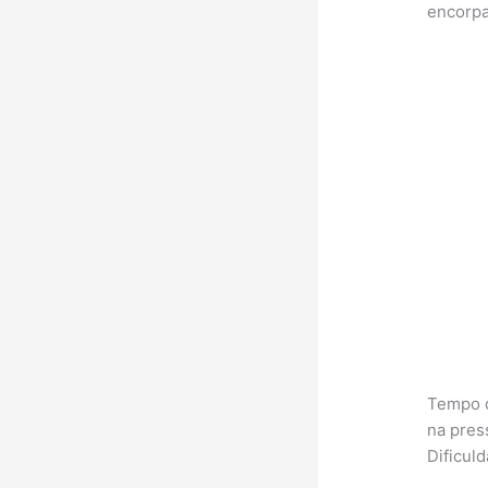
encorpa
Tempo d
na pres
Dificuld