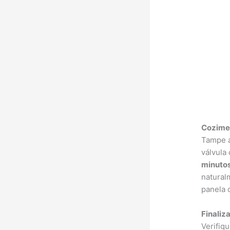
Cozimen
Tampe a
válvula
minuto
natural
panela 
Finaliz
Verifiq