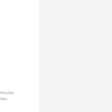
 minutos
ções.