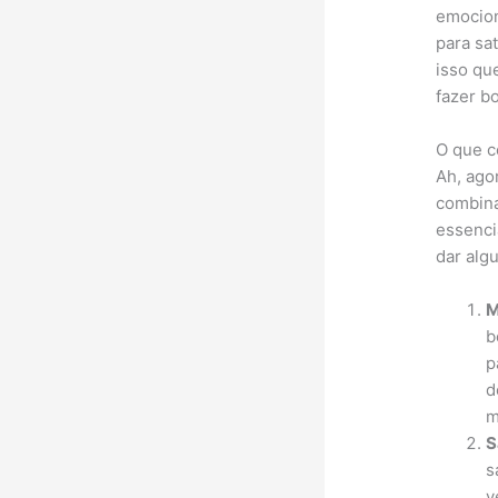
emocion
para sa
isso qu
fazer b
O que c
Ah, ago
combin
essenci
dar alg
M
b
p
d
m
S
s
v