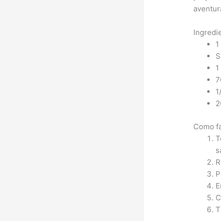
aventur
Ingredi
1
S
1
7
1
2
Como fa
T
s
R
P
E
C
T