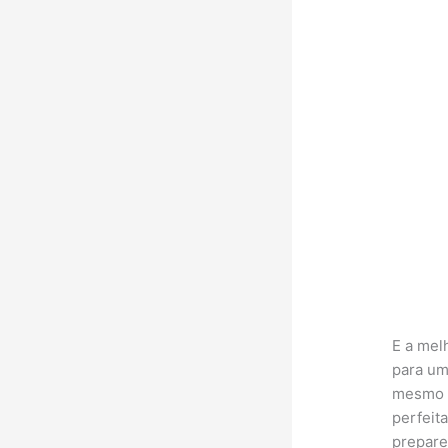
E a mel
para um
mesmo p
perfeit
prepare