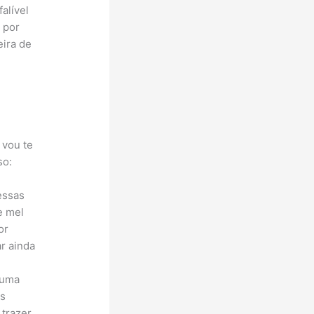
alível
 por
ira de
 vou te
so:
essas
e mel
or
r ainda
, uma
as
 trazer