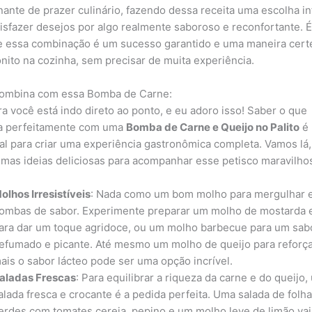
ante de prazer culinário, fazendo dessa receita uma escolha inf
tisfazer desejos por algo realmente saboroso e reconfortante. É
e essa combinação é um sucesso garantido e uma maneira certe
onito na cozinha, sem precisar de muita experiência.
ombina com essa Bomba de Carne:
ra você está indo direto ao ponto, e eu adoro isso! Saber o que
a perfeitamente com uma
Bomba de Carne e Queijo no Palito
é
al para criar uma experiência gastronômica completa. Vamos lá,
umas ideias deliciosas para acompanhar esse petisco maravilho
olhos Irresistíveis
: Nada como um bom molho para mergulhar 
ombas de sabor. Experimente preparar um molho de mostarda 
ara dar um toque agridoce, ou um molho barbecue para um sab
efumado e picante. Até mesmo um molho de queijo para reforça
ais o sabor lácteo pode ser uma opção incrível.
aladas Frescas
: Para equilibrar a riqueza da carne e do queijo
alada fresca e crocante é a pedida perfeita. Uma salada de folh
erdes com tomates cereja, pepino e um molho leve de limão vai