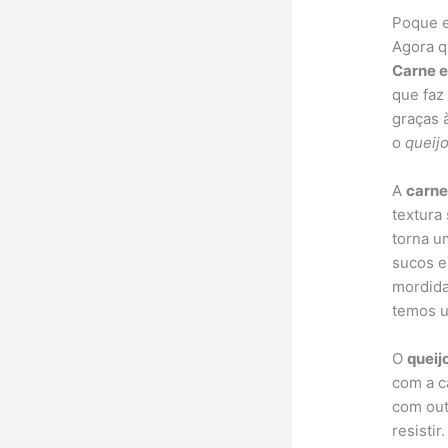
Poque e
Agora q
Carne e
que faz
graças 
o
queij
A
carn
textura
torna u
sucos e
mordida
temos u
O
queij
com a c
com out
resisti