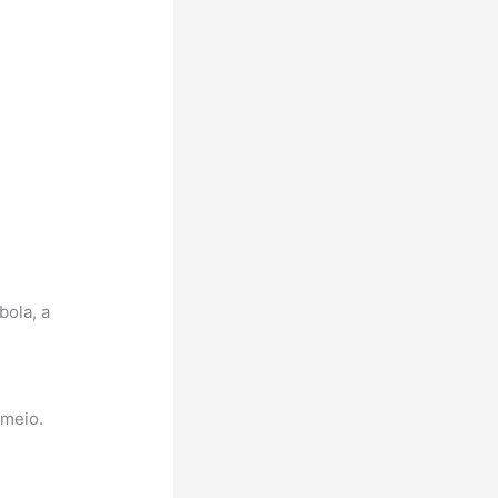
bola, a
 meio.