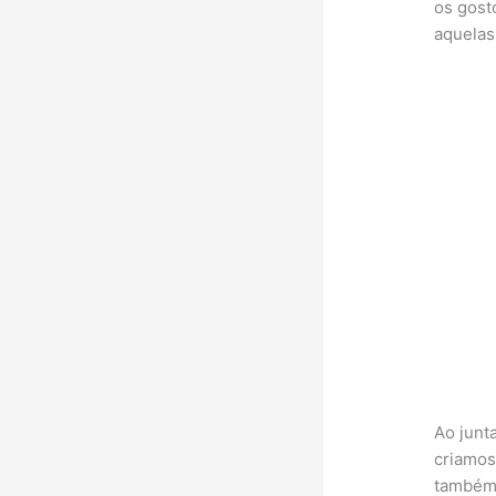
os gost
aquelas
Ao junt
criamos
também 