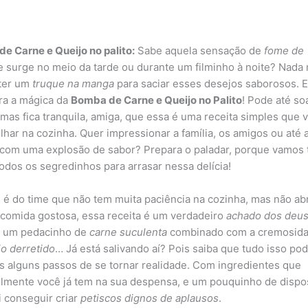
e Carne e Queijo no palito:
Sabe aquela sensação de
fome de
 surge no meio da tarde ou durante um filminho à noite? Nada
ter um
truque na manga
para saciar esses desejos saborosos. E
ra a mágica da
Bomba de Carne e Queijo no Palito
! Pode até so
 mas fica tranquila, amiga, que essa é uma receita simples que v
lhar na cozinha. Quer impressionar a família, os amigos ou até a
om uma explosão de sabor? Prepara o paladar, porque vamos 
todos os segredinhos para arrasar nessa delícia!
 é do time que não tem muita paciência na cozinha, mas não a
comida gostosa, essa receita é um verdadeiro
achado dos deu
e um pedacinho de
carne suculenta
combinado com a cremosid
jo derretido
… Já está salivando aí? Pois saiba que tudo isso pod
s alguns passos de se tornar realidade. Com ingredientes que
lmente você já tem na sua despensa, e um pouquinho de dispo
i conseguir criar
petiscos dignos de aplausos
.