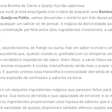
ssa Bomba de Carne e Queijo fica tão saborosa:
ue você já está empolgada com a ideia de preparar uma
Bomba
 Queijo no Palito
, vamos desvendar o mistério por trás desse p
 qualquer um salivar só de pensar. A mágica da deliciosidade a
à combinação perfeita entre dois ingredientes irresistíveis: a
ca
o
.
e
, seja ela bovina, de frango ou suína, traz um sabor incrível e u
 suculenta que, quando cozida ou grelhada com os temperos cer
m verdadeiro espetáculo de sabor. Além disso, a carne libera s
 aromas enquanto é cozida, intensificando ainda mais o prazer 
. E quando unimos essa maravilha à cremosidade derretida do
ma explosão de contrastes e sabores na boca.
o
é um daqueles ingredientes mágicos que parecem feitos para
arne. Sua textura derretida e sua capacidade de envolver e se 
ros ingredientes proporcionam uma riqueza de sabores que é di
r. A variedade de queijos disponíveis também oferece opções pa