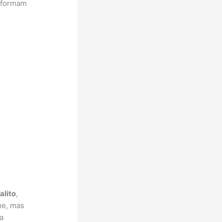
e formam
alito
,
me, mas
a