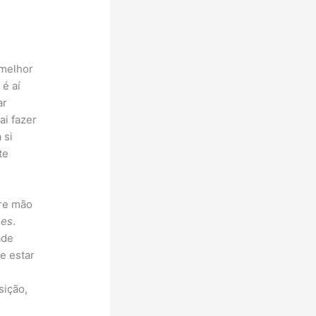
 melhor
 é aí
ar
ai fazer
 si
te
bre mão
ses
.
ade
e estar
sição,