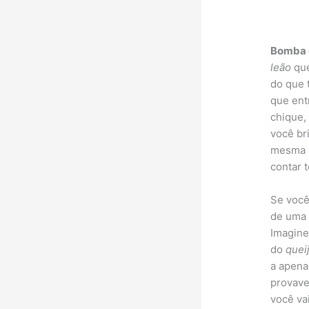
Bomba d
leão
que
do que 
que ent
chique,
você bri
mesma c
contar 
Se você
de uma 
Imagin
do
quei
a apena
provave
você va