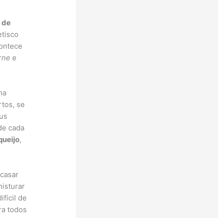
 de
etisco
contece
rne
e
ma
tos, se
eus
de cada
queijo
,
 casar
misturar
fícil de
ra todos