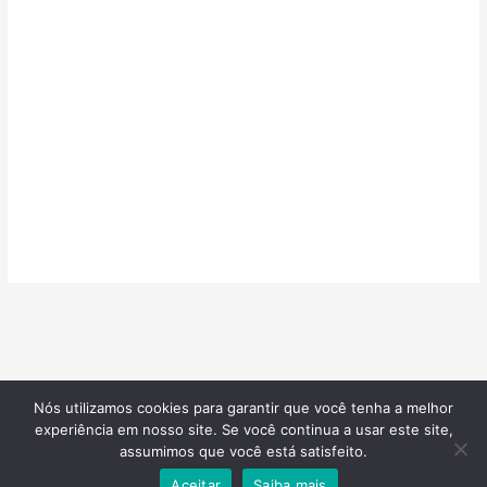
Nós utilizamos cookies para garantir que você tenha a melhor
©2026
Confeitarias de Sucesso
| Todos os direitos reservados |
experiência em nosso site. Se você continua a usar este site,
Desenvolvido por
Blotzads Network
assumimos que você está satisfeito.
Aceitar
Saiba mais