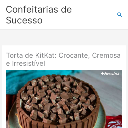
Ir
Confeitarias de
para
Pesq
o
Sucesso
conteúdo
Torta de KitKat: Crocante, Cremosa
e Irresistível