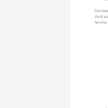
Dúvidas
Você po
farinha