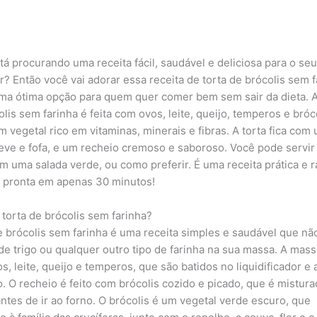
tá procurando uma receita fácil, saudável e deliciosa para o se
r? Então você vai adorar essa receita de torta de brócolis sem f
ma ótima opção para quem quer comer bem sem sair da dieta. A
lis sem farinha é feita com ovos, leite, queijo, temperos e bróco
m vegetal rico em vitaminas, minerais e fibras. A torta fica com
eve e fofa, e um recheio cremoso e saboroso. Você pode servir
om uma salada verde, ou como preferir. É uma receita prática e r
a pronta em apenas 30 minutos!
 torta de brócolis sem farinha?
e brócolis sem farinha é uma receita simples e saudável que nã
de trigo ou qualquer outro tipo de farinha na sua massa. A massa
s, leite, queijo e temperos, que são batidos no liquidificador e
o. O recheio é feito com brócolis cozido e picado, que é mistura
ntes de ir ao forno. O brócolis é um vegetal verde escuro, que