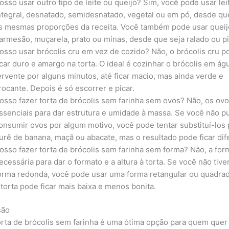
osso usar outro tipo de leite ou queijo? Sim, você pode usar lei
ntegral, desnatado, semidesnatado, vegetal ou em pó, desde qu
s mesmas proporções da receita. Você também pode usar queij
armesão, muçarela, prato ou minas, desde que seja ralado ou p
osso usar brócolis cru em vez de cozido? Não, o brócolis cru p
icar duro e amargo na torta. O ideal é cozinhar o brócolis em ág
ervente por alguns minutos, até ficar macio, mas ainda verde e
rocante. Depois é só escorrer e picar.
osso fazer torta de brócolis sem farinha sem ovos? Não, os ov
ssenciais para dar estrutura e umidade à massa. Se você não p
onsumir ovos por algum motivo, você pode tentar substituí-los 
urê de banana, maçã ou abacate, mas o resultado pode ficar dif
osso fazer torta de brócolis sem farinha sem forma? Não, a for
ecessária para dar o formato e a altura à torta. Se você não tiv
orma redonda, você pode usar uma forma retangular ou quadra
 torta pode ficar mais baixa e menos bonita.
são
orta de brócolis sem farinha é uma ótima opção para quem que