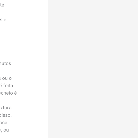
té
s e
inutos
s ou o
é feita
echeio é
extura
disso,
Você
, ou