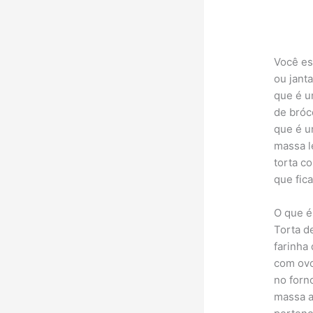
Você es
ou janta
que é u
de bróco
que é u
massa l
torta c
que fic
O que é
Torta d
farinha 
com ovo
no forn
massa a