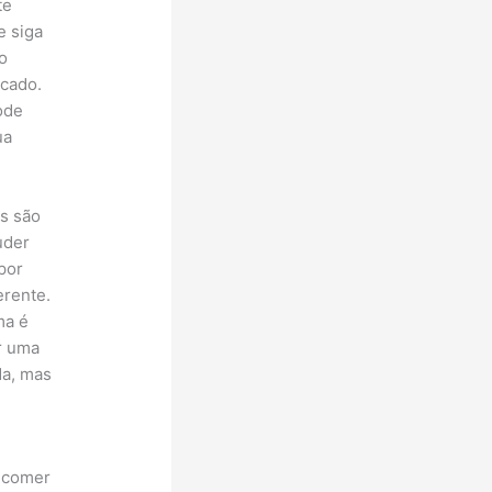
te
e siga
o
icado.
ode
ua
os são
uder
por
erente.
ma é
er uma
da, mas
r comer