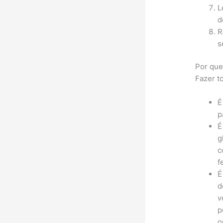
L
d
R
s
Por que
Fazer t
É
p
É
g
c
f
É
d
v
p
o