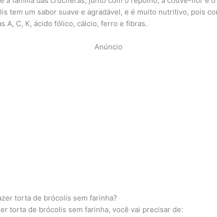
 à família das crucíferas, junto com o repolho, a couve-flor e o
lis tem um sabor suave e agradável, e é muito nutritivo, pois c
s A, C, K, ácido fólico, cálcio, ferro e fibras.
Anúncio
zer torta de brócolis sem farinha?
er torta de brócolis sem farinha, você vai precisar de: