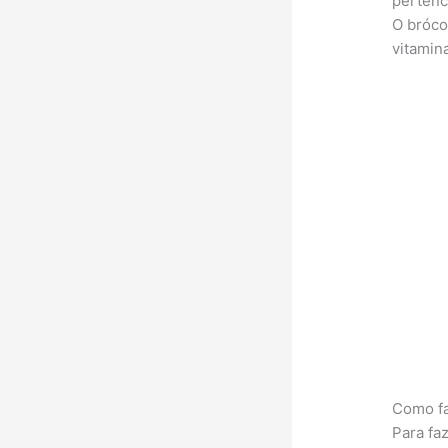
pertence
O bróco
vitamina
Como fa
Para faz