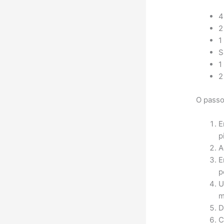
4
2
1
S
1
2
O passo 
E
p
A
E
p
U
m
D
C