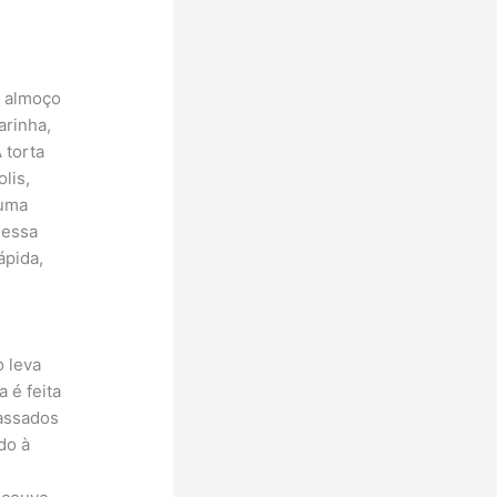
u almoço
arinha,
 torta
lis,
 uma
 essa
ápida,
o leva
 é feita
 assados
do à