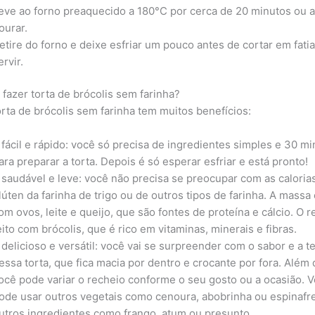
eve ao forno preaquecido a 180°C por cerca de 20 minutos ou a
ourar.
etire do forno e deixe esfriar um pouco antes de cortar em fatia
ervir.
 fazer torta de brócolis sem farinha?
orta de brócolis sem farinha tem muitos benefícios:
 fácil e rápido: você só precisa de ingredientes simples e 30 m
ara preparar a torta. Depois é só esperar esfriar e está pronto!
 saudável e leve: você não precisa se preocupar com as caloria
lúten da farinha de trigo ou de outros tipos de farinha. A massa 
om ovos, leite e queijo, que são fontes de proteína e cálcio. O r
eito com brócolis, que é rico em vitaminas, minerais e fibras.
 delicioso e versátil: você vai se surpreender com o sabor e a t
essa torta, que fica macia por dentro e crocante por fora. Além 
ocê pode variar o recheio conforme o seu gosto ou a ocasião. 
ode usar outros vegetais como cenoura, abobrinha ou espinafre
utros ingredientes como frango, atum ou presunto.