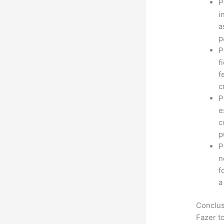
P
i
a
p
P
f
f
c
P
e
c
p
P
n
f
a
Conclu
Fazer t