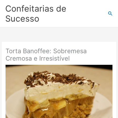
Ir
Confeitarias de
para
Pesq
o
Sucesso
conteúdo
Torta Banoffee: Sobremesa
Cremosa e Irresistível