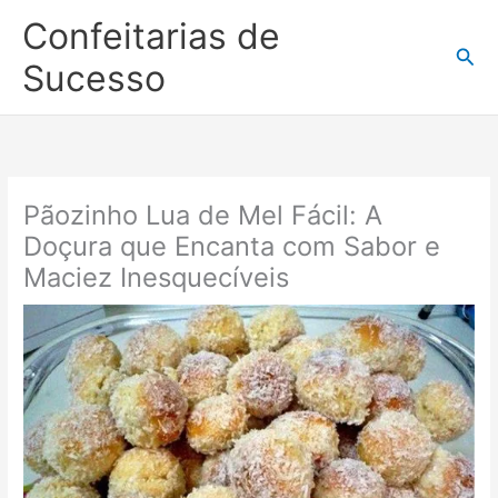
Ir
Confeitarias de
para
Pesq
o
Sucesso
conteúdo
Pãozinho Lua de Mel Fácil: A
Doçura que Encanta com Sabor e
Maciez Inesquecíveis