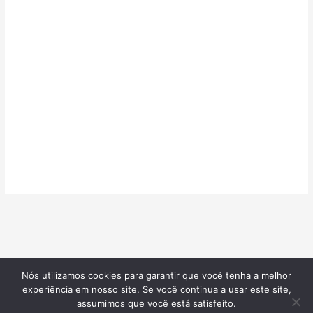
Nós utilizamos cookies para garantir que você tenha a melhor
©2026
Confeitarias de Sucesso
| Todos os direitos reservados |
experiência em nosso site. Se você continua a usar este site,
Desenvolvido por
Blotzads Network
assumimos que você está satisfeito.