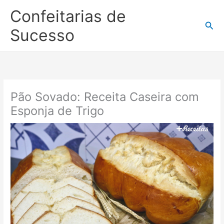
Ir
Confeitarias de
para
Pesq
o
Sucesso
conteúdo
Pão Sovado: Receita Caseira com
Esponja de Trigo