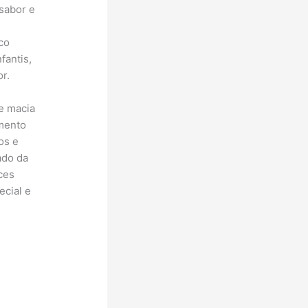
sabor e
co
fantis,
r.
te macia
rmento
os e
ado da
ces
ecial e