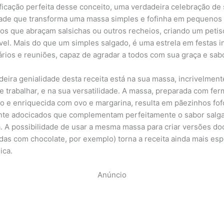
ficação perfeita desse conceito, uma verdadeira celebração de 
dade que transforma uma massa simples e fofinha em pequenos
os que abraçam salsichas ou outros recheios, criando um petis
ível. Mais do que um simples salgado, é uma estrela em festas in
ários e reuniões, capaz de agradar a todos com sua graça e sabo
deira genialidade desta receita está na sua massa, incrivelmen
 de trabalhar, e na sua versatilidade. A massa, preparada com fe
co e enriquecida com ovo e margarina, resulta em pãezinhos fof
te adocicados que complementam perfeitamente o sabor salg
a. A possibilidade de usar a mesma massa para criar versões do
das com chocolate, por exemplo) torna a receita ainda mais esp
ica.
Anúncio