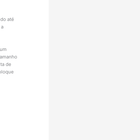
ido até
 a
 um
 tamanho
lta de
coloque