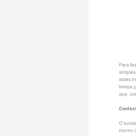
Para fe
simples
estes m
tempo p
que, co
Context
O suces
morno (