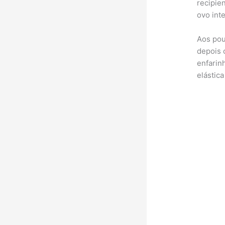
recipien
ovo int
Aos pou
depois 
enfarin
elástic