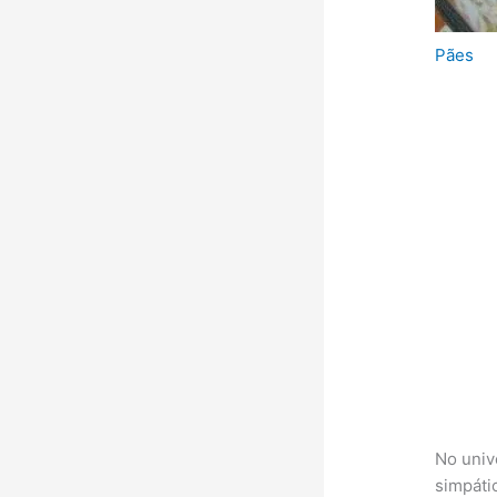
Pães
No univ
simpáti