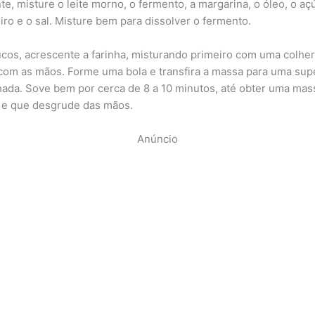
te, misture o leite morno, o fermento, a margarina, o óleo, o açú
eiro e o sal. Misture bem para dissolver o fermento.
cos, acrescente a farinha, misturando primeiro com uma colher
com as mãos. Forme uma bola e transfira a massa para uma supe
hada. Sove bem por cerca de 8 a 10 minutos, até obter uma mass
a e que desgrude das mãos.
Anúncio