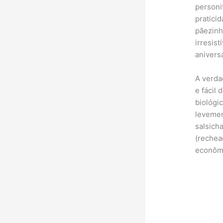
personi
pratici
pãezinh
irresist
anivers
A verda
e fácil
biológi
levemen
salsich
(rechea
econôm