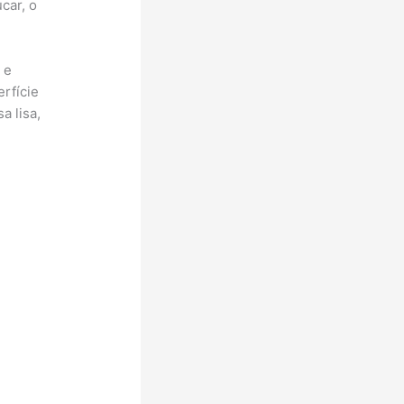
car, o
 e
rfície
a lisa,