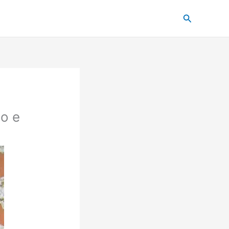
Pesquisar
co e