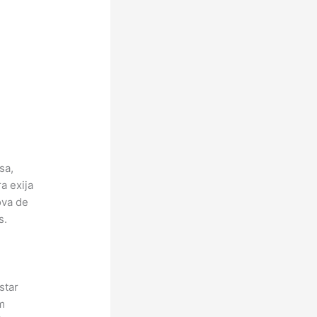
sa,
a exija
ova de
s.
star
m