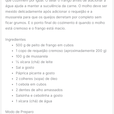
que cozinhem por igual. O selar o frango antes de adicionar a
água ajuda a manter a suculência da carne. O molho deve ser
mexido delicadamente após adicionar o requeijão e a
mussarela para que os queijos derretam por completo sem
ficar grumos. E o ponto final do cozimento é quando o molho
está cremoso e o frango está macio.
Ingredientes
500 g de peito de frango em cubos
1 copo de requeijão cremoso (aproximadamente 200 g)
100 g de mussarela
½ xícara (chá) de leite
Sal a gosto
Páprica picante a gosto
2 colheres (sopa) de óleo
1 cebola em cubos
2 dentes de alho amassados
Salsinha e cebolinha a gosto
1 xícara (chá) de água
Modo de Preparo