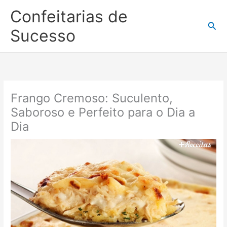
Ir
Confeitarias de
para
Pesq
o
Sucesso
conteúdo
Frango Cremoso: Suculento,
Saboroso e Perfeito para o Dia a
Dia