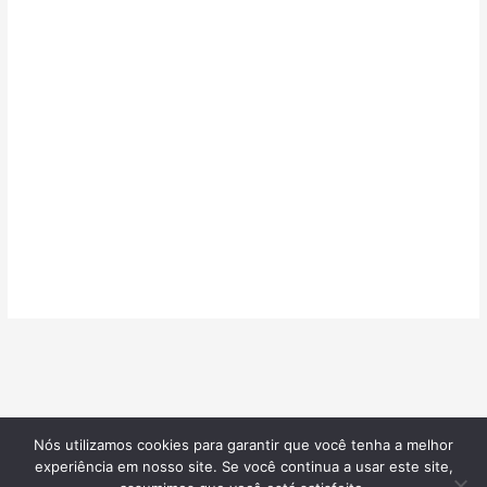
Nós utilizamos cookies para garantir que você tenha a melhor
©2026
Confeitarias de Sucesso
| Todos os direitos reservados |
experiência em nosso site. Se você continua a usar este site,
Desenvolvido por
Blotzads Network