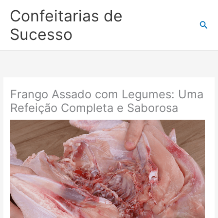
Ir
Confeitarias de
para
Pesq
o
Sucesso
conteúdo
Frango Assado com Legumes: Uma
Refeição Completa e Saborosa