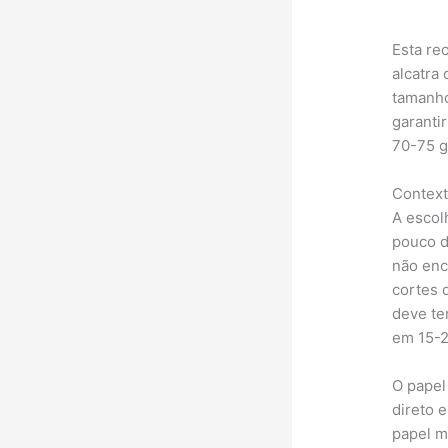
Esta re
alcatra
tamanho
garanti
70-75 g
Contexto
A escol
pouco d
não enco
cortes 
deve te
em 15-2
O papel
direto 
papel m