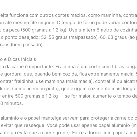
ceita funciona com outros cortes macios, como maminha, contraf
 ou até mesmo filé mignon. O tempo de forno pode variar confo
 da peça (500 gramas a 1,2 kg). Use um termômetro de cozinha
r o ponto desejado: 52-55 graus (malpassado), 60-63 graus (ao 
raus (bem passado).
 e Dicas Iniciais
ha da carne é importante. Fraldinha é um corte com fibras long
e gordura, que, quando bem cozida, fica extremamente macia.
ntrar fraldinha, use maminha (mais macia), contrafilé ou alcatra
duros (como acém ou peito), que exigem cozimento mais longo.
r entre 500 gramas e 1,2 kg — se for maior, aumente o tempo d
0 minutos.
 alumínio e o papel manteiga servem para proteger a carne do c
e evitar que resseque. Você pode usar apenas papel alumínio (m
anteiga evita que a carne grude). Forre a forma com papel alum