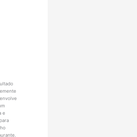
ultado
vemente
 envolve
(um
a e
para
lho
aurante.