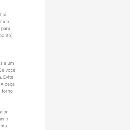
ilé,
rme o
 para
ponto),
as e um
 Se você
. Evite
 A peça
e forno
alor
as o
ínio