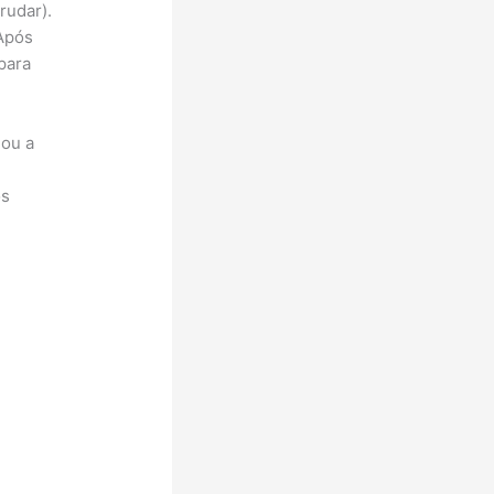
rudar).
 Após
para
 ou a
os