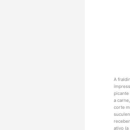
A frald
impress
picante
a carne
corte m
suculen
receber
ativo (