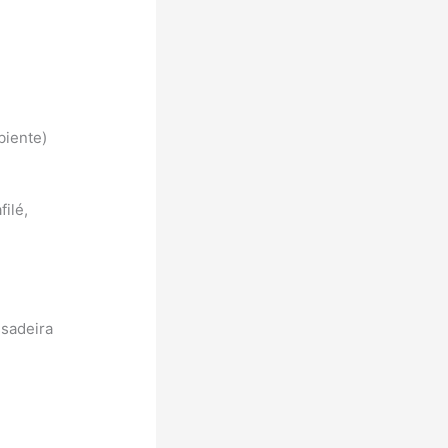
biente)
ilé,
ssadeira