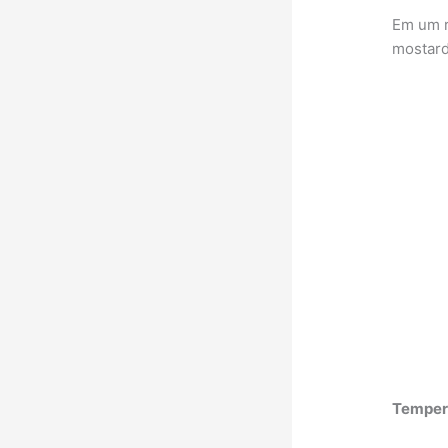
Em um r
mostard
Temper