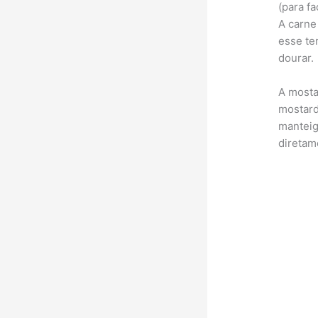
(para fa
A carne
esse te
dourar.
A mosta
mostard
manteig
diretam