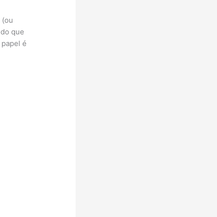
 (ou
ido que
 papel é