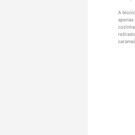
A técni
apenas 
cozinha
retirad
caramel