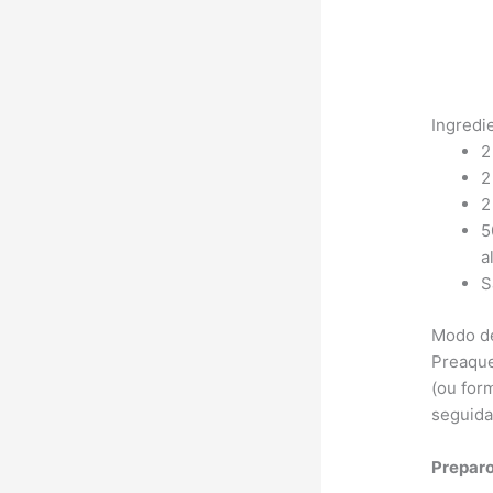
Ingredi
2
2
2
5
a
S
Modo d
Preaque
(ou form
seguida
Preparo