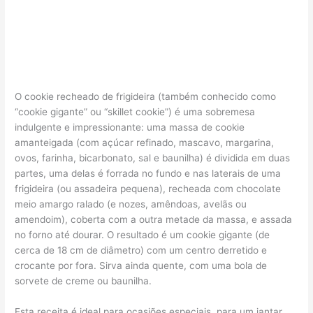
O cookie recheado de frigideira (também conhecido como
“cookie gigante” ou “skillet cookie”) é uma sobremesa
indulgente e impressionante: uma massa de cookie
amanteigada (com açúcar refinado, mascavo, margarina,
ovos, farinha, bicarbonato, sal e baunilha) é dividida em duas
partes, uma delas é forrada no fundo e nas laterais de uma
frigideira (ou assadeira pequena), recheada com chocolate
meio amargo ralado (e nozes, amêndoas, avelãs ou
amendoim), coberta com a outra metade da massa, e assada
no forno até dourar. O resultado é um cookie gigante (de
cerca de 18 cm de diâmetro) com um centro derretido e
crocante por fora. Sirva ainda quente, com uma bola de
sorvete de creme ou baunilha.
Esta receita é ideal para ocasiões especiais, para um jantar