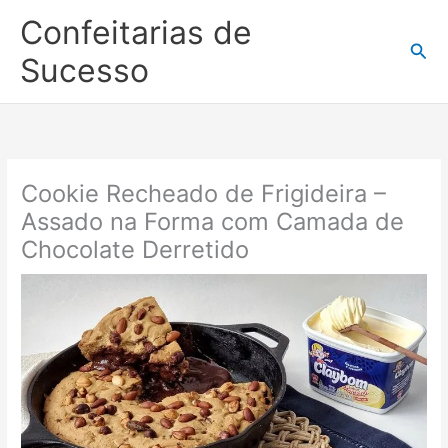
Ir
Confeitarias de
para
Pesq
o
Sucesso
conteúdo
Cookie Recheado de Frigideira –
Assado na Forma com Camada de
Chocolate Derretido