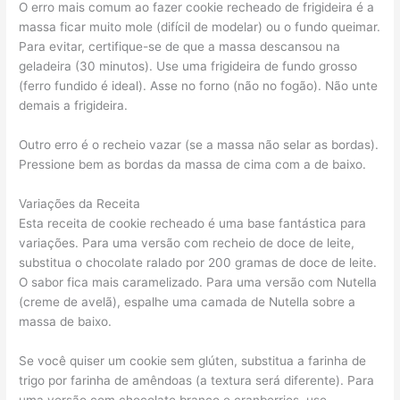
O erro mais comum ao fazer cookie recheado de frigideira é a
massa ficar muito mole (difícil de modelar) ou o fundo queimar.
Para evitar, certifique-se de que a massa descansou na
geladeira (30 minutos). Use uma frigideira de fundo grosso
(ferro fundido é ideal). Asse no forno (não no fogão). Não unte
demais a frigideira.
Outro erro é o recheio vazar (se a massa não selar as bordas).
Pressione bem as bordas da massa de cima com a de baixo.
Variações da Receita
Esta receita de cookie recheado é uma base fantástica para
variações. Para uma versão com recheio de doce de leite,
substitua o chocolate ralado por 200 gramas de doce de leite.
O sabor fica mais caramelizado. Para uma versão com Nutella
(creme de avelã), espalhe uma camada de Nutella sobre a
massa de baixo.
Se você quiser um cookie sem glúten, substitua a farinha de
trigo por farinha de amêndoas (a textura será diferente). Para
uma versão com chocolate branco e cranberries, use