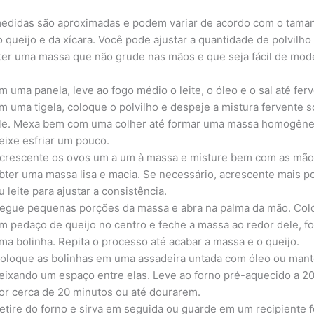
edidas são aproximadas e podem variar de acordo com o tama
 queijo e da xícara. Você pode ajustar a quantidade de polvilho 
ter uma massa que não grude nas mãos e que seja fácil de mode
m uma panela, leve ao fogo médio o leite, o óleo e o sal até ferv
m uma tigela, coloque o polvilho e despeje a mistura fervente 
le. Mexa bem com uma colher até formar uma massa homogêne
eixe esfriar um pouco.
crescente os ovos um a um à massa e misture bem com as mão
bter uma massa lisa e macia. Se necessário, acrescente mais po
u leite para ajustar a consistência.
egue pequenas porções da massa e abra na palma da mão. Col
m pedaço de queijo no centro e feche a massa ao redor dele, 
ma bolinha. Repita o processo até acabar a massa e o queijo.
oloque as bolinhas em uma assadeira untada com óleo ou mant
eixando um espaço entre elas. Leve ao forno pré-aquecido a 2
or cerca de 20 minutos ou até dourarem.
etire do forno e sirva em seguida ou guarde em um recipiente 