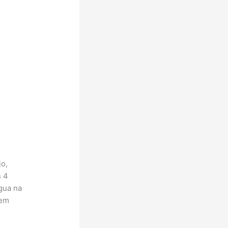
jo,
s 4
gua na
 em