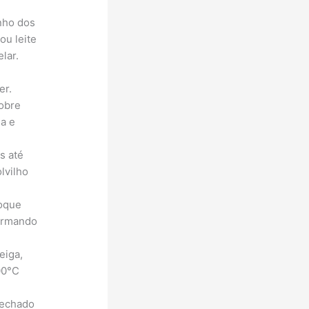
nho dos
ou leite
lar.
er.
sobre
a e
s até
lvilho
oque
formando
eiga,
00°C
fechado