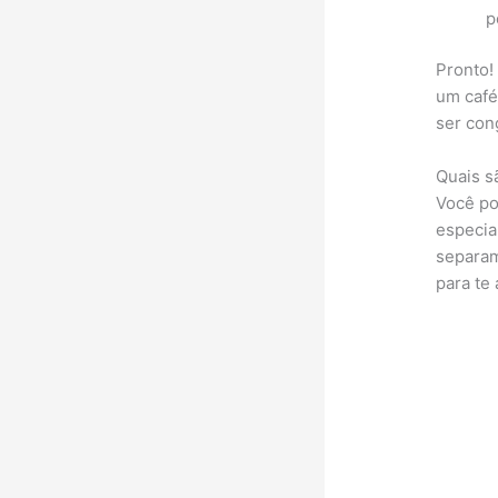
p
Pronto!
um café
ser con
Quais s
Você po
especia
separam
para te 