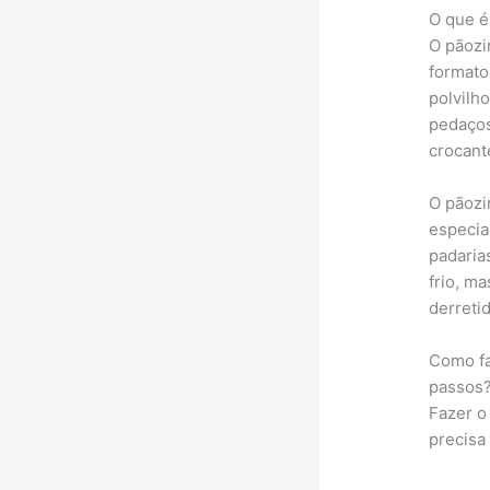
O que é
O pãozi
formato
polvilh
pedaços
crocant
O pãozi
especia
padaria
frio, m
derreti
Como fa
passos
Fazer o
precisa