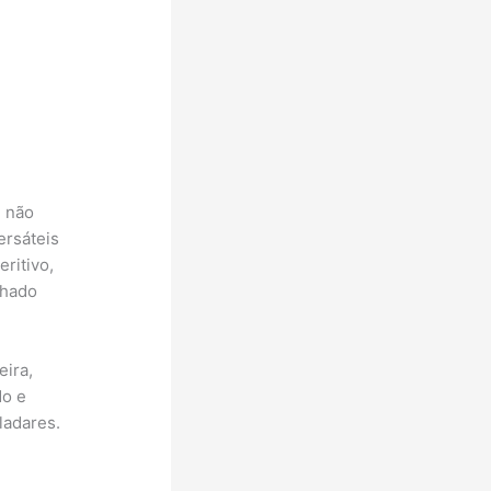
ê não
ersáteis
ritivo,
nhado
eira,
do e
ladares.