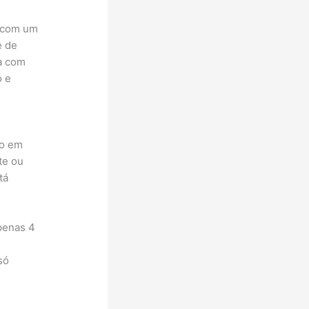
s com um
e de
da com
o e
,
do em
te ou
tá
penas 4
só