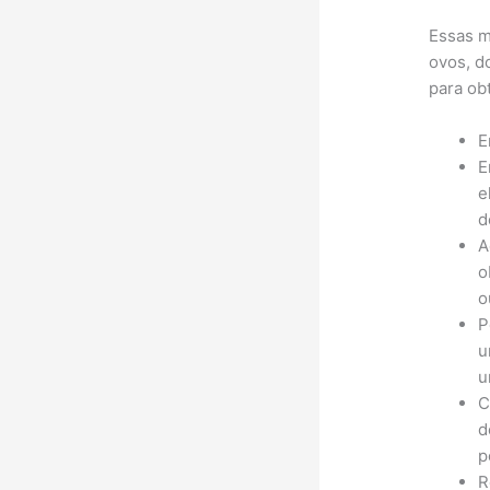
Essas m
ovos, do
para ob
E
E
e
d
A
o
o
P
u
u
C
d
p
R