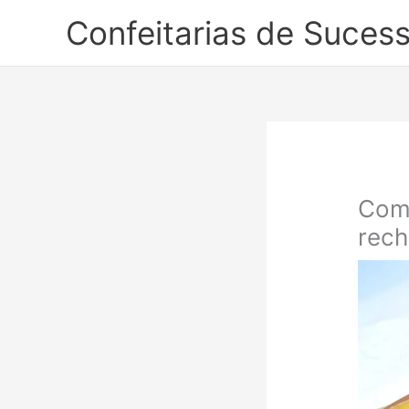
Ir
Confeitarias de Suces
para
o
conteúdo
Como
rech