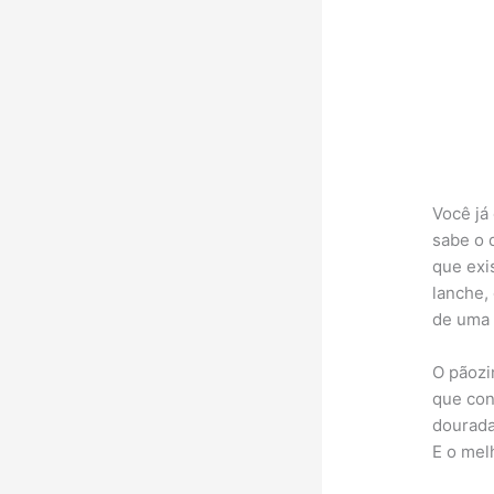
Você já
sabe o 
que exi
lanche,
de uma 
O pãozi
que con
dourada
E o melh