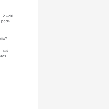
eijo com
e pode
ijo?
,
, nós
stas