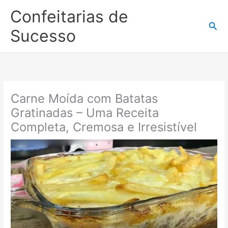
Ir
Confeitarias de
para
Pesq
o
Sucesso
conteúdo
Carne Moída com Batatas
Gratinadas – Uma Receita
Completa, Cremosa e Irresistível