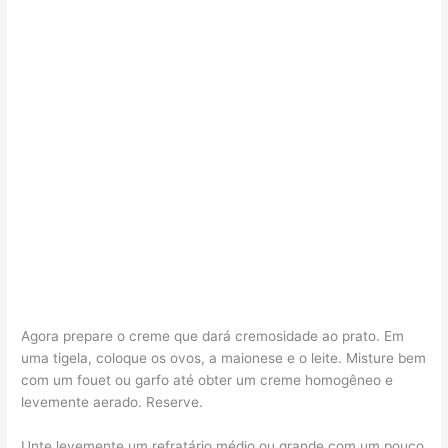
Agora prepare o creme que dará cremosidade ao prato. Em
uma tigela, coloque os ovos, a maionese e o leite. Misture bem
com um fouet ou garfo até obter um creme homogêneo e
levemente aerado. Reserve.
Unte levemente um refratário médio ou grande com um pouco