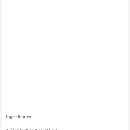
Ingredientes
• 2 colheres (sopa) de óleo