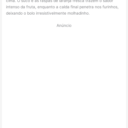
cima. O suco e as raspas de laranja fresca trazem o sabor
intenso da fruta, enquanto a calda final penetra nos furinhos,
deixando o bolo irresistivelmente molhadinho.
Anúncio