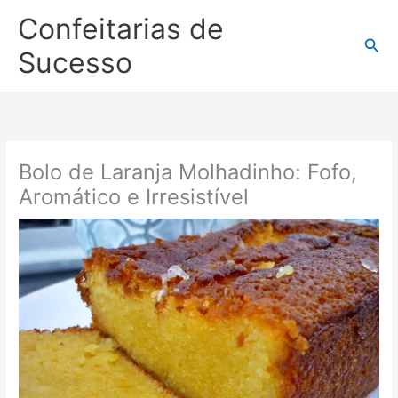
Ir
Confeitarias de
para
Pesq
o
Sucesso
conteúdo
Bolo de Laranja Molhadinho: Fofo,
Aromático e Irresistível