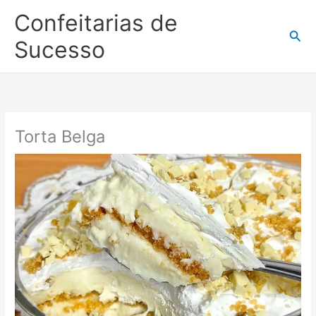
Ir
Confeitarias de
para
Pesq
o
Sucesso
conteúdo
Torta Belga