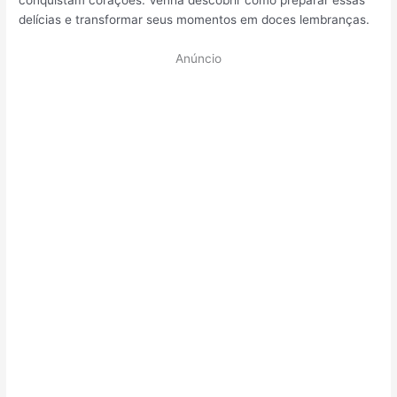
conquistam corações. Venha descobrir como preparar essas
delícias e transformar seus momentos em doces lembranças.
Anúncio