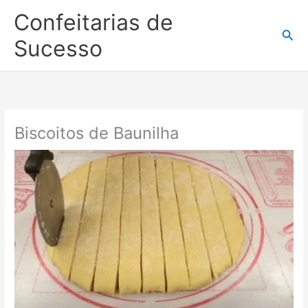
Ir
Confeitarias de
para
Pesq
o
Sucesso
conteúdo
Biscoitos de Baunilha