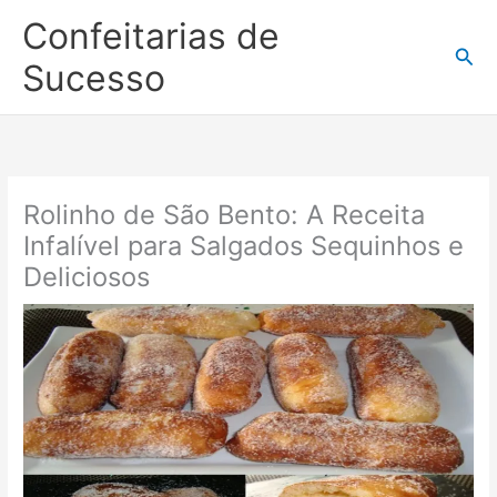
Ir
Confeitarias de
para
Pesq
o
Sucesso
conteúdo
Rolinho de São Bento: A Receita
Infalível para Salgados Sequinhos e
Deliciosos