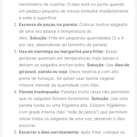
termômetro de cozinha. O óleo está no ponto quando
um pedaço pequeno de massa borbulha imediatamente
e sobe à superfície.
Excesso de peças na panela:
Colocar muitos salgados
de uma vez abaixa a temperatura do
óleo.
Solução:
Frite em pequenas quantidades (3 a 4
por vez, dependendo do tamanho da panela).
Uso de manteiga ou margarina para fritar:
Essas
gorduras queimam em temperaturas mais baixas e
deixam os salgados encharcados.
Solução:
Use
óleo de
girassol, canola ou soja
(óleos neutros e com alto
ponto de fumaça). Se quiser usar banha vegetal,
misture metade da quantidade com óleo.
Panela inadequada:
Panelas muito rasas não permitem
que os salgados flutuem livremente.
Solução:
Use uma
panela funda ou uma frigideira alta. Existem frigideiras
com grade interna (tipo “rede de pesca”) que permitem
retirar todos os salgados de uma vez, deixando o óleo
escorrer.
Escorrer o óleo corretamente:
Após fritar, coloque os