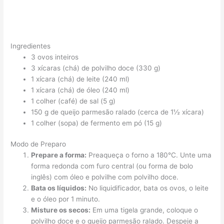
Ingredientes
3 ovos inteiros
3 xícaras (chá) de polvilho doce (330 g)
1 xícara (chá) de leite (240 ml)
1 xícara (chá) de óleo (240 ml)
1 colher (café) de sal (5 g)
150 g de queijo parmesão ralado (cerca de 1½ xícara)
1 colher (sopa) de fermento em pó (15 g)
Modo de Preparo
Prepare a forma:
Preaqueça o forno a 180°C. Unte uma
forma redonda com furo central (ou forma de bolo
inglês) com óleo e polvilhe com polvilho doce.
Bata os líquidos:
No liquidificador, bata os ovos, o leite
e o óleo por 1 minuto.
Misture os secos:
Em uma tigela grande, coloque o
polvilho doce e o queijo parmesão ralado. Despeje a