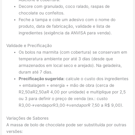
Decore com granulado, coco ralado, raspas de
chocolate ou confeitos.
Feche a tampa e cole um adesivo com o nome do
produto, data de fabricação, validade e lista de
ingredientes (exigência da ANVISA para venda).
Validade e Precificação
Os bolos na marmita (com cobertura) se conservam em
temperatura ambiente por até 3 dias (desde que
armazenados em local seco e arejado). Na geladeira,
duram até 7 dias.
Precificação sugerida:
calcule o custo dos ingredientes
+ embalagem + energia + mão de obra (cerca de
R2,50aR2,50
a
R
4,00 por unidade) e multiplique por 2,5
ou 3 para definir o preço de venda (ex.: custo
R3,00→vendaporR3,00→
v
e
n
d
a
p
or
R
7,50 a R$ 9,00).
Variações de Sabores
A massa de bolo de chocolate pode ser substituída por outras
versões: