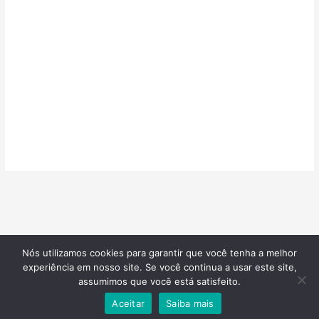
Nós utilizamos cookies para garantir que você tenha a melhor
©2026
Confeitarias de Sucesso
| Todos os direitos reservados |
experiência em nosso site. Se você continua a usar este site,
Desenvolvido por
Blotzads Network
assumimos que você está satisfeito.
Aceitar
Saiba mais