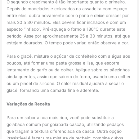
O segundo crescimento é tão importante quanto o primeiro.
Depois de modelados e colocados na assadeira com espaço
entre eles, cubra novamente com o pano e deixe crescer por
mais 20 a 30 minutos. Eles devem ficar inchados e com um
aspecto “inflado”. Pré-aqueça o forno a 180°C durante este
período. Asse por aproximadamente 25 a 30 minutos, até que
estejam dourados. O tempo pode variar, então observe a cor.
Para o glacê, misture o açúcar de confeiteiro com a água aos
poucos, até formar uma pasta grossa e lisa, que escorra
lentamente do garfo ou da colher. Aplique sobre os pãezinhos
ainda quentes, assim que saírem do forno, usando uma colher
ou um pincel de silicone. O calor residual ajudará a secar o
glacê, formando uma camada fina e aderente.
Variações da Receita
Para um sabor ainda mais rico, você pode substituir a
goiabada comum por goiabada cascão, utilizando pedaços
que tragam a textura diferenciada da casca. Outra opção
irresistível é fazer uma mistura de recheio: combine cubos