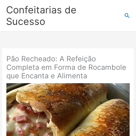
Ir
Confeitarias de
para
Pesq
o
Sucesso
conteúdo
Pão Recheado: A Refeição
Completa em Forma de Rocambole
que Encanta e Alimenta