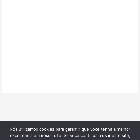
Nós utilizamos cookies para garantir que você tenha a melhor
©2026
Confeitarias de Sucesso
| Todos os direitos reservados |
experiência em nosso site. Se você continua a usar este site,
Desenvolvido por
Blotzads Network