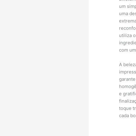
um simp
uma des
extrema
reconfo
utiliza
ingredi
com um 
A belez
impress
garante
homogên
e grati
finaliz
toque t
cada bo