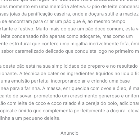
les momento em uma memória afetiva. O pão de leite condens
sas joias da panificação caseira, onde a doçura sutil e a maciez
 se encontram para criar um pão que é, ao mesmo tempo,
rtante e festivo. Muito mais do que um pão doce comum, esta 
 o leite condensado não apenas como adoçante, mas como um
ente estrutural que confere uma migalha incrivelmente fofa, úm
sabor caramelizado delicado que conquista logo no primeiro m
a deste pão está na sua simplicidade de preparo e no resultado
ionante. A técnica de bater os ingredientes líquidos no liquidif
 uma emulsão perfeita, incorporando ar e criando uma base
ea para a farinha. A massa, enriquecida com ovos e óleo, é ma
ficante de sovar, prometendo um crescimento generoso e unifor
ação com leite de coco e coco ralado é a cereja do bolo, adicion
ropical e úmido que complementa perfeitamente a doçura, elev
linha a um pequeno deleite.
Anúncio