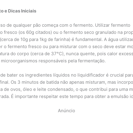
o e Dicas Iniciais
so de qualquer pão começa com o fermento. Utilizar fermento
co fresco (os 60g citados) ou o fermento seco granulado na pro
(cerca de 10g para 1kg de farinha) é fundamental. A água utiliza
er o fermento fresco ou para misturar com o seco deve estar mo
tura do corpo (cerca de 37°C), nunca quente, pois calor exces
 microorganismos responsáveis pela fermentação.
de bater os ingredientes líquidos no liquidificador é crucial par
 final. Os 3 minutos de batida não apenas misturam, mas incorp
ra de ovos, óleo e leite condensado, o que contribui para uma m
rada. É importante respeitar este tempo para obter a emulsão id
Anúncio