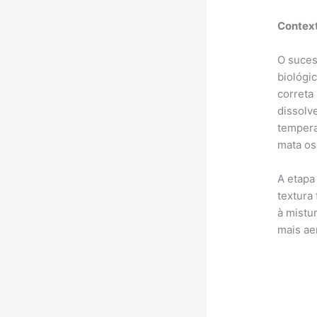
Context
O suces
biológi
correta 
dissolv
tempera
mata os
A etapa 
textura
à mistu
mais ae