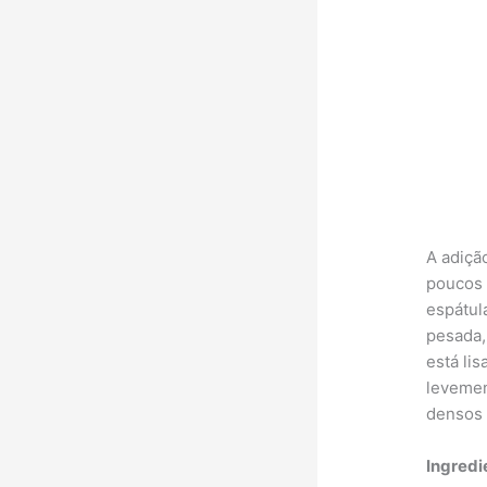
A adiçã
poucos 
espátul
pesada,
está li
levemen
densos 
Ingredi