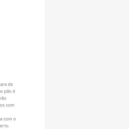
cara de
te pão é
 não
dos com
sa com o
erto.