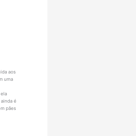
uida aos
om uma
r
 ela
 ainda é
 em pães