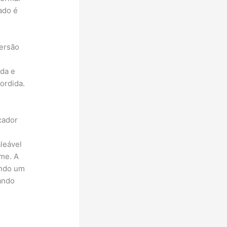
ado é
versão
ida e
ordida.
icador
leável
me. A
ando um
ando