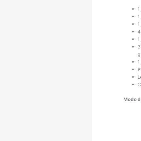
1
1
1
4
1
3
g
1
P
L
C
Modo d