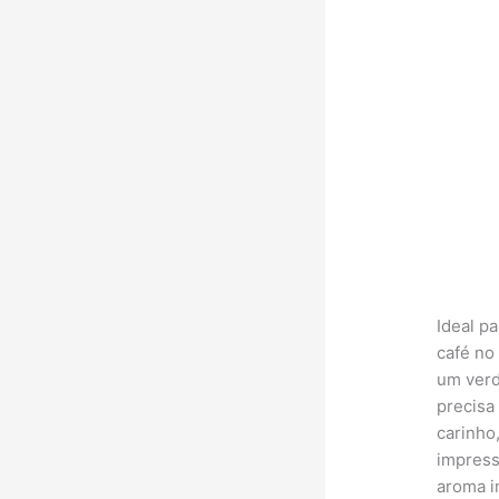
Ideal p
café no
um verd
precisa
carinho
impress
aroma i