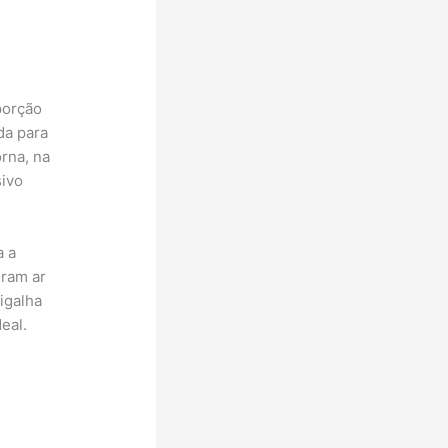
porção
da para
rna, na
sivo
a a
oram ar
igalha
eal.