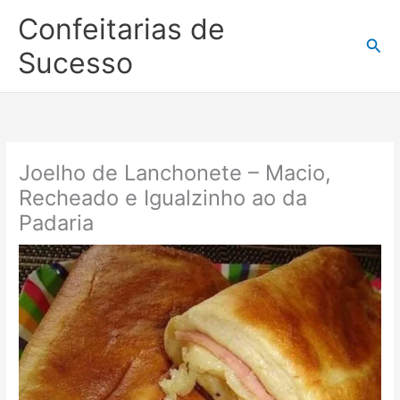
Ir
Confeitarias de
para
Pesq
o
Sucesso
conteúdo
Joelho de Lanchonete – Macio,
Recheado e Igualzinho ao da
Padaria