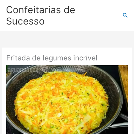
Ir
Confeitarias de
para
Pesq
o
Sucesso
conteúdo
Fritada de legumes incrível