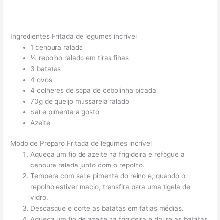
Ingredientes Fritada de legumes incrível
1 cenoura ralada
½ repolho ralado em tiras finas
3 batatas
4 ovos
4 colheres de sopa de cebolinha picada
70g de queijo mussarela ralado
Sal e pimenta a gosto
Azeite
Modo de Preparo Fritada de legumes incrível
Aqueça um fio de azeite na frigideira e refogue a
cenoura ralada junto com o repolho.
Tempere com sal e pimenta do reino e, quando o
repolho estiver macio, transfira para uma tigela de
vidro.
Descasque e corte as batatas em fatias médias.
Aqueça um fio de azeite na frigideira e doure as batatas