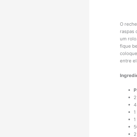
O reche
raspas 
um rolo
fique b
coloque
entre el
Ingredi
P
2
4
1
1
5
2