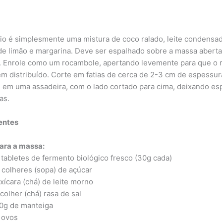
io é simplesmente uma mistura de coco ralado, leite condensa
de limão e margarina. Deve ser espalhado sobre a massa abert
. Enrole como um rocambole, apertando levemente para que o 
em distribuído. Corte em fatias de cerca de 2-3 cm de espessur
 em uma assadeira, com o lado cortado para cima, deixando es
as.
entes
ara a massa:
 tabletes de fermento biológico fresco (30g cada)
 colheres (sopa) de açúcar
 xícara (chá) de leite morno
 colher (chá) rasa de sal
0g de manteiga
 ovos