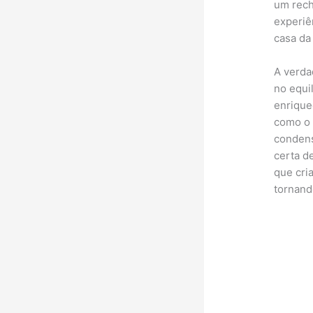
um rech
experiê
casa da
A verda
no equi
enrique
como o 
condens
certa d
que cri
tornand