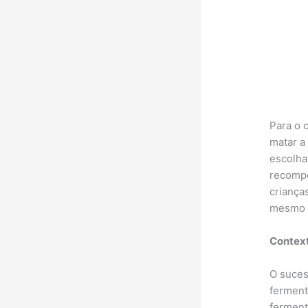
Para o 
matar a
escolha
recompe
criança
mesmo t
Context
O suces
fermento
ferment