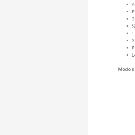
A
P
3
½
1
3
P
L
Modo d