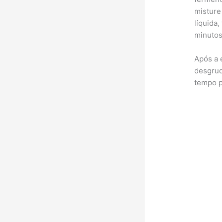
misture
líquida
minutos
Após a 
desgrud
tempo p