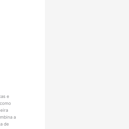
cas e
 como
eira
ombina a
za de