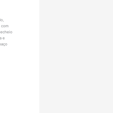
do,
a com
recheio
a e
paço