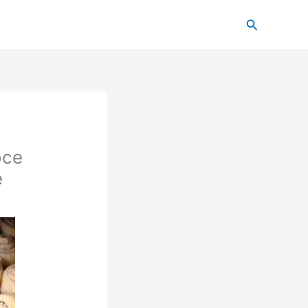
Pesquisar
oce
e