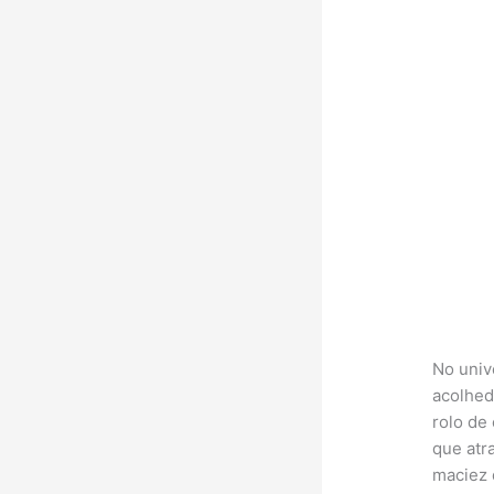
No unive
acolhed
rolo de
que atr
maciez 