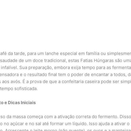
café da tarde, para um lanche especial em família ou simplesme
 saudade de um doce tradicional, estas Fatias Húngaras são um
 infalível. Sua preparação, embora exija tempo para as ferment
nsadora e o resultado final tem o poder de encantar a todos, d
s aos avós. É a prova de que a confeitaria caseira pode ser simp
empo sofisticada.
o e Dicas Iniciais
so da massa começa com a ativação correta do fermento. Disso
 no açúcar e no sal até formar um líquido. Isso ajuda a ativar o
o. Acrescente o leite morno (não quente), os ovos e a manteiga