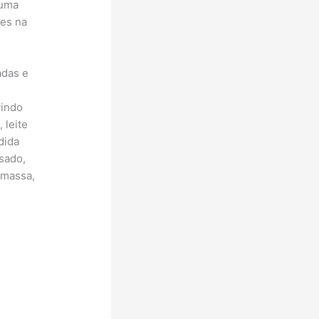
 uma
des na
adas e
vindo
 leite
dida
sado,
 massa,