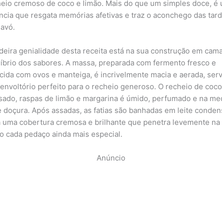
eio cremoso de coco e limão. Mais do que um simples doce, é
ncia que resgata memórias afetivas e traz o aconchego das tar
 avó.
deira genialidade desta receita está na sua construção em cam
líbrio dos sabores. A massa, preparada com fermento fresco e
cida com ovos e manteiga, é incrivelmente macia e aerada, ser
envoltório perfeito para o recheio generoso. O recheio de coco,
ado, raspas de limão e margarina é úmido, perfumado e na me
e doçura. Após assadas, as fatias são banhadas em leite conden
a uma cobertura cremosa e brilhante que penetra levemente na
o cada pedaço ainda mais especial.
Anúncio