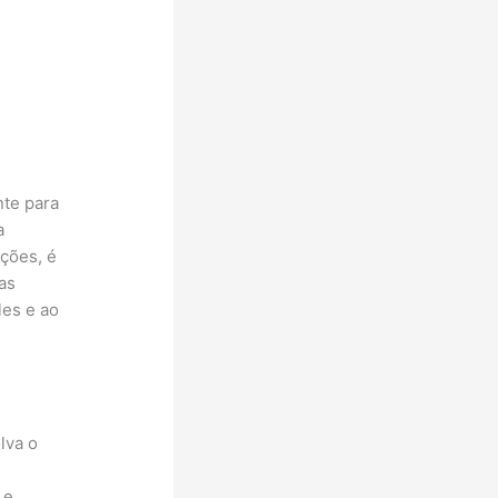
nte para
a
ações, é
as
les e ao
lva o
 e