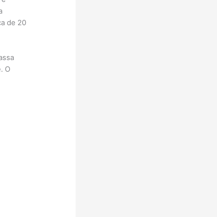
a
ca de 20
massa
. O