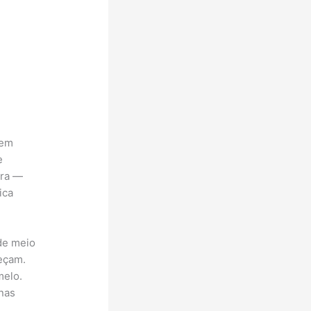
sem
e
ara —
ica
de meio
reçam.
melo.
nas