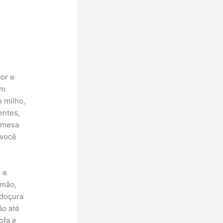
or e
um
 milho,
entes,
emesa
 você
 e
imão,
 doçura
ão até
ofa e