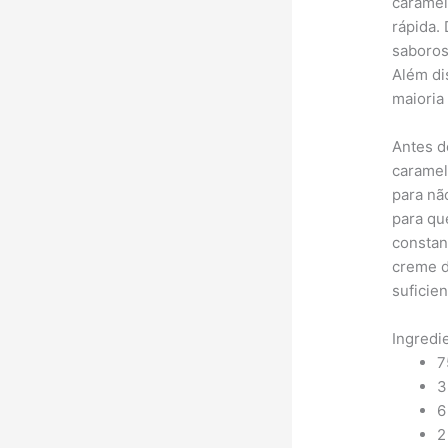
caramel
rápida.
saboros
Além di
maioria
Antes d
caramel
para nã
para qu
constan
creme d
suficie
Ingredi
7
3
6
2