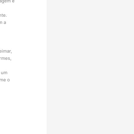
tagem é
nte.
m a
eimar,
irmes,
e um
rme o