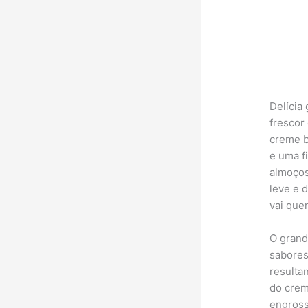
Delícia
frescor
creme b
e uma fi
almoços
leve e d
vai que
O grand
sabores
resulta
do crem
engrossa