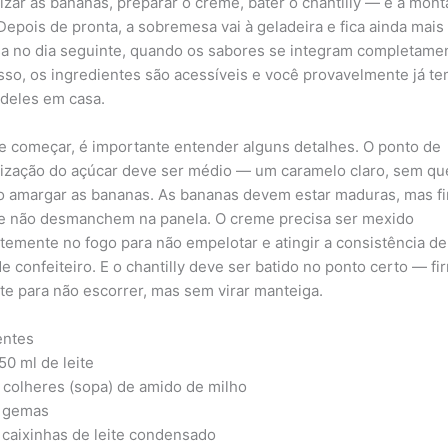
izar as bananas, preparar o creme, bater o chantilly — e a mon
 Depois de pronta, a sobremesa vai à geladeira e fica ainda mais
a no dia seguinte, quando os sabores se integram completame
sso, os ingredientes são acessíveis e você provavelmente já te
 deles em casa.
e começar, é importante entender alguns detalhes. O ponto de
ização do açúcar deve ser médio — um caramelo claro, sem qu
o amargar as bananas. As bananas devem estar maduras, mas f
e não desmanchem na panela. O creme precisa ser mexido
temente no fogo para não empelotar e atingir a consistência d
e confeiteiro. E o chantilly deve ser batido no ponto certo — fi
nte para não escorrer, mas sem virar manteiga.
entes
50 ml de leite
 colheres (sopa) de amido de milho
 gemas
 caixinhas de leite condensado