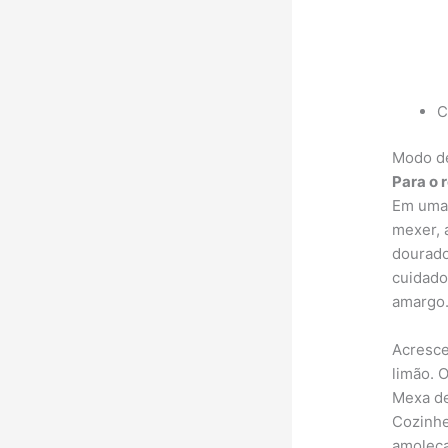
C
Modo d
Para o 
Em uma 
mexer, 
dourado
cuidado
amargo
Acresce
limão. 
Mexa de
Cozinhe
amoleça