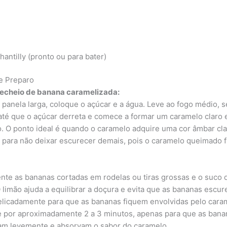
hantilly (pronto ou para bater)
e Preparo
recheio de banana caramelizada:
panela larga, coloque o açúcar e a água. Leve ao fogo médio, 
até que o açúcar derreta e comece a formar um caramelo claro 
. O ponto ideal é quando o caramelo adquire uma cor âmbar cl
 para não deixar escurecer demais, pois o caramelo queimado f
.
nte as bananas cortadas em rodelas ou tiras grossas e o suco 
O limão ajuda a equilibrar a doçura e evita que as bananas escu
licadamente para que as bananas fiquem envolvidas pelo cara
 por aproximadamente 2 a 3 minutos, apenas para que as bana
m levemente e absorvam o sabor do caramelo.