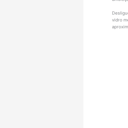
Desligu
vidro m
aproxim