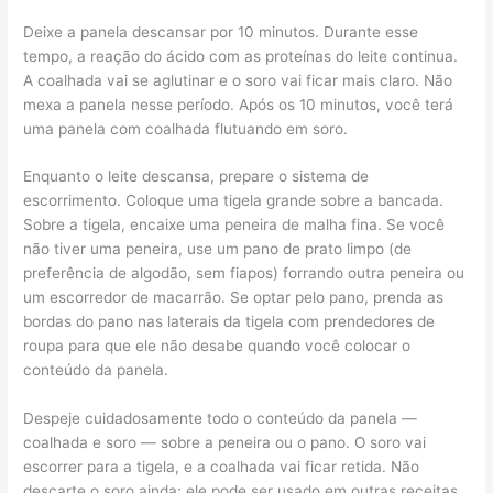
Deixe a panela descansar por 10 minutos. Durante esse
tempo, a reação do ácido com as proteínas do leite continua.
A coalhada vai se aglutinar e o soro vai ficar mais claro. Não
mexa a panela nesse período. Após os 10 minutos, você terá
uma panela com coalhada flutuando em soro.
Enquanto o leite descansa, prepare o sistema de
escorrimento. Coloque uma tigela grande sobre a bancada.
Sobre a tigela, encaixe uma peneira de malha fina. Se você
não tiver uma peneira, use um pano de prato limpo (de
preferência de algodão, sem fiapos) forrando outra peneira ou
um escorredor de macarrão. Se optar pelo pano, prenda as
bordas do pano nas laterais da tigela com prendedores de
roupa para que ele não desabe quando você colocar o
conteúdo da panela.
Despeje cuidadosamente todo o conteúdo da panela —
coalhada e soro — sobre a peneira ou o pano. O soro vai
escorrer para a tigela, e a coalhada vai ficar retida. Não
descarte o soro ainda; ele pode ser usado em outras receitas,