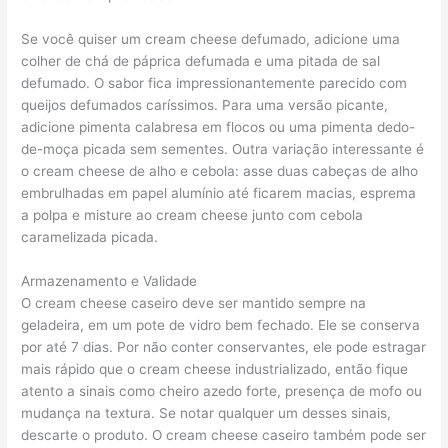
Se você quiser um cream cheese defumado, adicione uma
colher de chá de páprica defumada e uma pitada de sal
defumado. O sabor fica impressionantemente parecido com
queijos defumados caríssimos. Para uma versão picante,
adicione pimenta calabresa em flocos ou uma pimenta dedo-
de-moça picada sem sementes. Outra variação interessante é
o cream cheese de alho e cebola: asse duas cabeças de alho
embrulhadas em papel alumínio até ficarem macias, esprema
a polpa e misture ao cream cheese junto com cebola
caramelizada picada.
Armazenamento e Validade
O cream cheese caseiro deve ser mantido sempre na
geladeira, em um pote de vidro bem fechado. Ele se conserva
por até 7 dias. Por não conter conservantes, ele pode estragar
mais rápido que o cream cheese industrializado, então fique
atento a sinais como cheiro azedo forte, presença de mofo ou
mudança na textura. Se notar qualquer um desses sinais,
descarte o produto. O cream cheese caseiro também pode ser