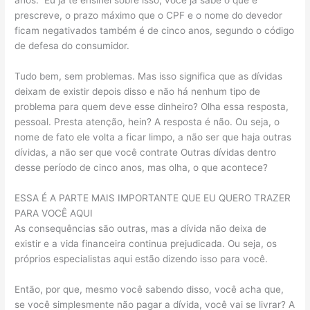
anos.” Eu já te ensinei sobre isso, você já sabe o que é
prescreve, o prazo máximo que o CPF e o nome do devedor
ficam negativados também é de cinco anos, segundo o código
de defesa do consumidor.
Tudo bem, sem problemas. Mas isso significa que as dívidas
deixam de existir depois disso e não há nenhum tipo de
problema para quem deve esse dinheiro? Olha essa resposta,
pessoal. Presta atenção, hein? A resposta é não. Ou seja, o
nome de fato ele volta a ficar limpo, a não ser que haja outras
dívidas, a não ser que você contrate Outras dívidas dentro
desse período de cinco anos, mas olha, o que acontece?
ESSA É A PARTE MAIS IMPORTANTE QUE EU QUERO TRAZER
PARA VOCÊ AQUI
As consequências são outras, mas a dívida não deixa de
existir e a vida financeira continua prejudicada. Ou seja, os
próprios especialistas aqui estão dizendo isso para você.
Então, por que, mesmo você sabendo disso, você acha que,
se você simplesmente não pagar a dívida, você vai se livrar? A