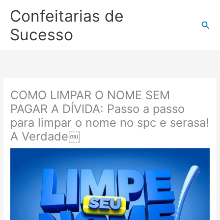
Ir
Confeitarias de
para
Pesq
o
Sucesso
conteúdo
COMO LIMPAR O NOME SEM
PAGAR A DÍVIDA: Passo a passo
para limpar o nome no spc e serasa!
A Verdade￼