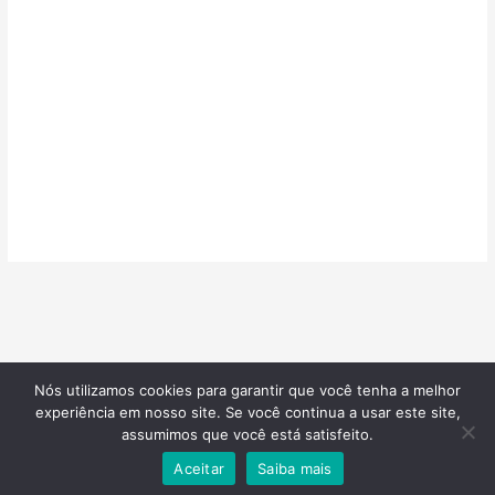
Nós utilizamos cookies para garantir que você tenha a melhor
©2026
Confeitarias de Sucesso
| Todos os direitos reservados |
experiência em nosso site. Se você continua a usar este site,
Desenvolvido por
Blotzads Network
assumimos que você está satisfeito.
Aceitar
Saiba mais