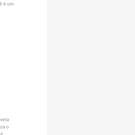
cê é um
veta
za o
 é