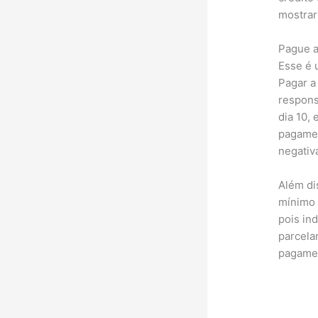
mostrar
Pague a
Esse é 
Pagar a
respons
dia 10, 
pagamen
negativ
Além di
mínimo 
pois in
parcela
pagamen