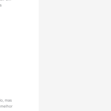
s
do, mas
 melhor