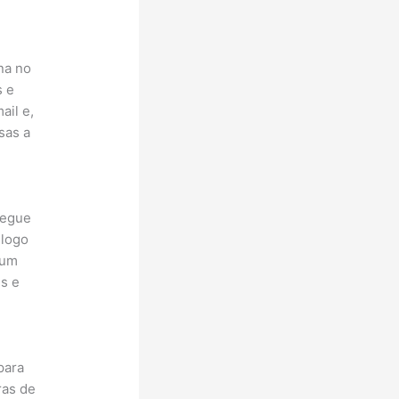
na no
s e
ail e,
sas a
segue
 logo
 um
is e
para
ras de