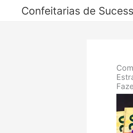
Ir
Confeitarias de Suces
para
o
conteúdo
Como
Estr
Faze