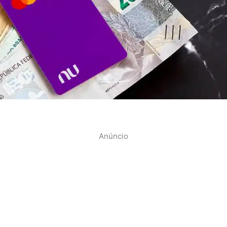
s
Anúncio