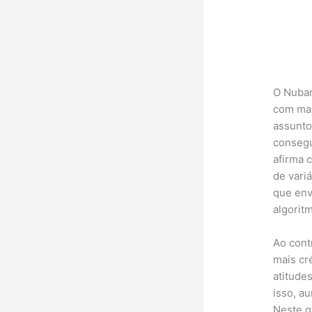
O Nuban
com mai
assunto
consegu
afirma 
de vari
que env
algorit
Ao cont
mais cr
atitude
isso, a
Neste g