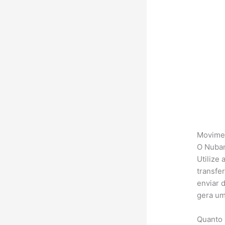
Movimen
O Nuban
Utilize 
transfe
enviar 
gera um
Quanto 