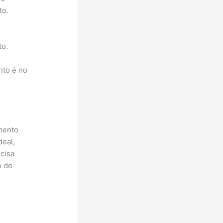
to.
to.
nto é no
amento
deal,
ecisa
o de