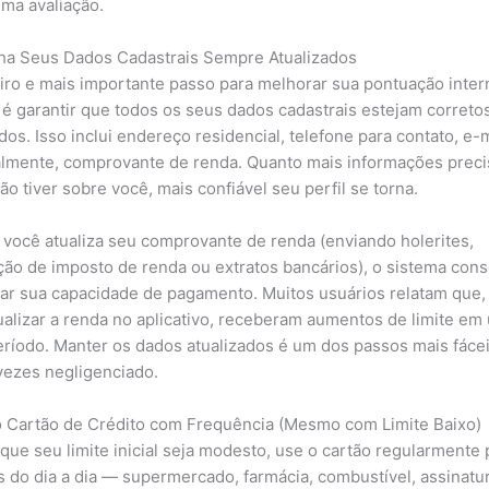
ima avaliação.
a Seus Dados Cadastrais Sempre Atualizados
iro e mais importante passo para melhorar sua pontuação inter
é garantir que todos os seus dados cadastrais estejam correto
dos. Isso inclui endereço residencial, telefone para contato, e-m
almente, comprovante de renda. Quanto mais informações preci
ção tiver sobre você, mais confiável seu perfil se torna.
você atualiza seu comprovante de renda (enviando holerites,
ção de imposto de renda ou extratos bancários), o sistema con
lar sua capacidade de pagamento. Muitos usuários relatam que,
ualizar a renda no aplicativo, receberam aumentos de limite em
eríodo. Manter os dados atualizados é um dos passos mais fáce
vezes negligenciado.
 o Cartão de Crédito com Frequência (Mesmo com Limite Baixo)
ue seu limite inicial seja modesto, use o cartão regularmente 
 do dia a dia — supermercado, farmácia, combustível, assinatu