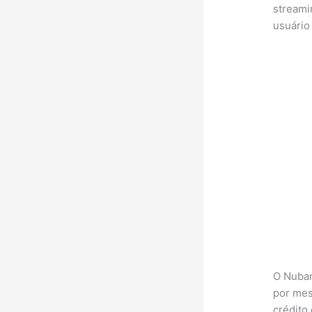
streami
usuário 
O Nuban
por mes
crédito