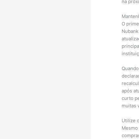
na próx
Mantenh
O prime
Nubank 
atualiza
princip
institui
Quando 
declara
recalcu
após at
curto p
muitas 
Utilize
Mesmo q
compras