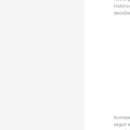
históri
decisõe
Acompan
seguir 