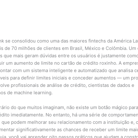
k se consolidou como uma das maiores fintechs da América Lat
s de 70 milhões de clientes em Brasil, México e Colômbia. Um
s que mais geram dúvidas entre os usuários é justamente com
ir um aumento de limite no cartão de crédito roxinho. A empre
contar com um sistema inteligente e automatizado que analisa 
áveis para definir limites iniciais e conceder aumentos — um pr
olve profissionais de análise de crédito, cientistas de dados e
mos de machine learning.
rário do que muitos imaginam, não existe um botão mágico para 
édito imediatamente. No entanto, há uma série de comportamen
s que podem melhorar seu relacionamento com a instituição e,
umentar significativamente as chances de receber um limite maio
uia, você vai aprender oito passos práticos que ajudam a const