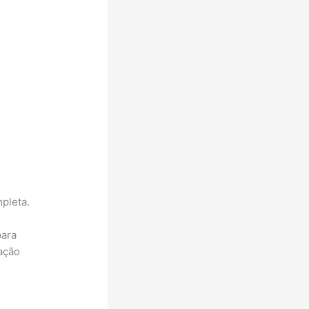
pleta.
para
tação