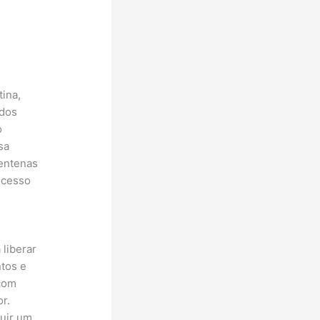
ina,
 dos
o
sa
centenas
ocesso
liberar
tos e
 com
r.
ruir um