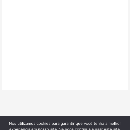
Nós utilizamos cookies para garantir que você tenha a melhor
©2026
Confeitarias de Sucesso
| Todos os direitos reservados |
experiência em nosso site. Se você continua a usar este site,