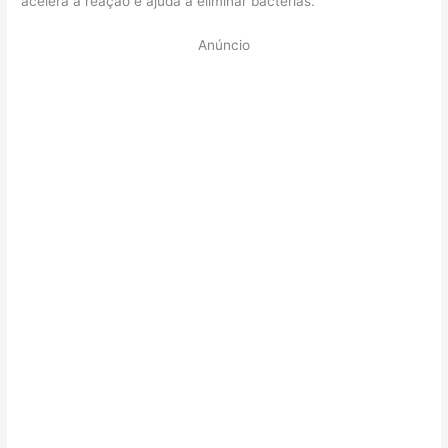
acelera a reação e ajuda a eliminar bactérias.
Anúncio