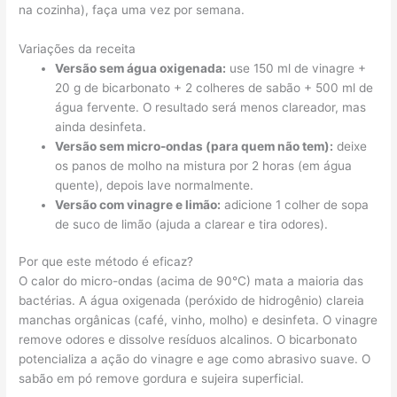
na cozinha), faça uma vez por semana.
Variações da receita
Versão sem água oxigenada:
use 150 ml de vinagre +
20 g de bicarbonato + 2 colheres de sabão + 500 ml de
água fervente. O resultado será menos clareador, mas
ainda desinfeta.
Versão sem micro-ondas (para quem não tem):
deixe
os panos de molho na mistura por 2 horas (em água
quente), depois lave normalmente.
Versão com vinagre e limão:
adicione 1 colher de sopa
de suco de limão (ajuda a clarear e tira odores).
Por que este método é eficaz?
O calor do micro-ondas (acima de 90°C) mata a maioria das
bactérias. A água oxigenada (peróxido de hidrogênio) clareia
manchas orgânicas (café, vinho, molho) e desinfeta. O vinagre
remove odores e dissolve resíduos alcalinos. O bicarbonato
potencializa a ação do vinagre e age como abrasivo suave. O
sabão em pó remove gordura e sujeira superficial.