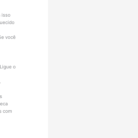
 isso
quecido
Se você
 Ligue o
.
s
seca
is com