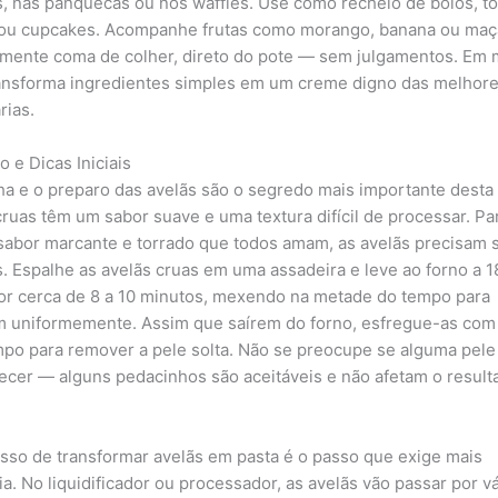
s, nas panquecas ou nos waffles. Use como recheio de bolos, to
ou cupcakes. Acompanhe frutas como morango, banana ou maç
mente coma de colher, direto do pote — sem julgamentos. Em 
ansforma ingredientes simples em um creme digno das melhor
rias.
 e Dicas Iniciais
ha e o preparo das avelãs são o segredo mais importante desta 
cruas têm um sabor suave e uma textura difícil de processar. Pa
sabor marcante e torrado que todos amam, as avelãs precisam 
s. Espalhe as avelãs cruas em uma assadeira e leve ao forno a 1
or cerca de 8 a 10 minutos, mexendo na metade do tempo para
m uniformemente. Assim que saírem do forno, esfregue-as co
mpo para remover a pele solta. Não se preocupe se alguma pele
cer — alguns pedacinhos são aceitáveis e não afetam o result
sso de transformar avelãs em pasta é o passo que exige mais
ia. No liquidificador ou processador, as avelãs vão passar por v