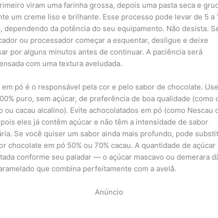
primeiro viram uma farinha grossa, depois uma pasta seca e gru
nte um creme liso e brilhante. Esse processo pode levar de 5 a 
, dependendo da potência do seu equipamento. Não desista. S
ficador ou processador começar a esquentar, desligue e deixe
ar por alguns minutos antes de continuar. A paciência será
nsada com uma textura aveludada.
 em pó é o responsável pela cor e pelo sabor de chocolate. Us
00% puro, sem açúcar, de preferência de boa qualidade (como 
o ou cacau alcalino). Evite achocolatados em pó (como Nescau 
 pois eles já contêm açúcar e não têm a intensidade de sabor
ria. Se você quiser um sabor ainda mais profundo, pode substit
or chocolate em pó 50% ou 70% cacau. A quantidade de açúcar
stada conforme seu paladar — o açúcar mascavo ou demerara 
aramelado que combina perfeitamente com a avelã.
Anúncio