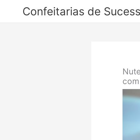
Ir
Confeitarias de Suces
para
o
conteúdo
Nute
com 