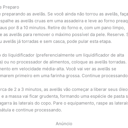
e Preparo
preparando as avelãs. Se você ainda não torrou as avelãs, faça
Espalhe as avelãs cruas em uma assadeira e leve ao forno prea
raus por 8 a 10 minutos. Retire do forno e, com um pano limpo,
e as avelãs para remover o máximo possível da pele. Reserve. 
 avelãs já torradas e sem casca, pode pular esta etapa.
 do liquidificador (preferencialmente um liquidificador de alta
a) ou no processador de alimentos, coloque as avelãs torradas.
ento em velocidade média-alta. Você vai ver as avelãs se
rmarem primeiro em uma farinha grossa. Continue processando
rca de 2 a 3 minutos, as avelãs vão começar a liberar seus óleo
s e a massa vai ficar grudenta, formando uma espécie de pasta 
agarra às laterais do copo. Pare o equipamento, raspe as latera
átula e continue processando.
Anúncio