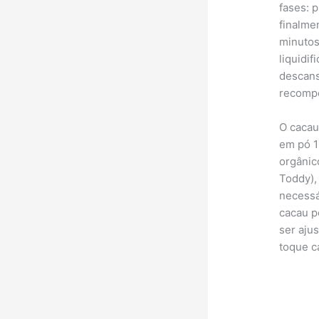
fases: 
finalme
minutos
liquidi
descans
recompe
O cacau
em pó 1
orgânic
Toddy),
necessá
cacau p
ser aju
toque c