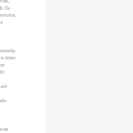
rtas,
ã. Ou
minutos,
es
receita.
ra obter
ser
80
m um
ado
árias