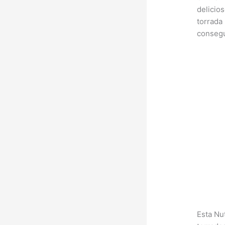
delicio
torrada
consegu
Esta Nu