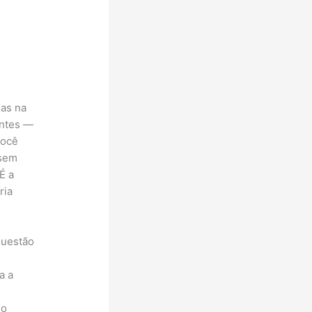
mas na
entes —
você
 sem
É a
ria
questão
a a
go