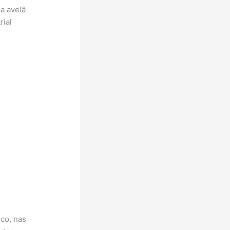
a avelã
rial
sco, nas