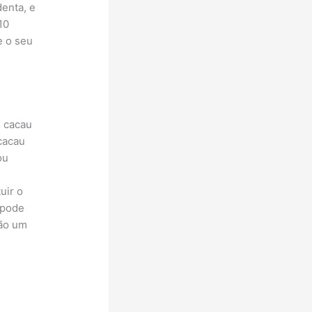
denta, e
10
e o seu
e cacau
cacau
ou
uir o
 pode
dão um