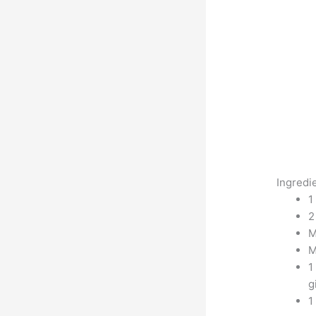
Ingredi
1
2
M
M
1
g
1