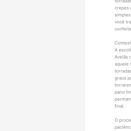
torrada
crepes 
simples
você tr
confeita
Contexto
A escol
Avelãs 
aquele 
torrada
graus p
torrare
pano li
permane
final.
O proce
paciênc