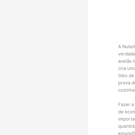
A Nutel
verdade
avelãs 
cria um
óleo de
prova d
cozinha
Fazer a
de econ
importa
quantid
emulsif