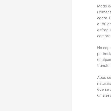
Modo d
Comece 
agora. 
a 180 g
esfregu
comprou
No copo
potênci
equipam
transfo
Após ce
naturai
que se 
uma esp