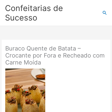
Ir
Confeitarias de
para
Pesq
o
Sucesso
conteúdo
Buraco Quente de Batata –
Crocante por Fora e Recheado com
Carne Moída