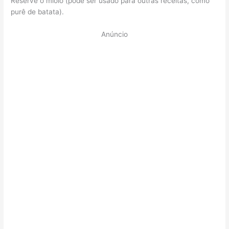
Reserve o miolo (pode ser usado para outras receitas, como
purê de batata).
Anúncio