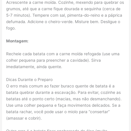
Acrescente a carne moída. Cozinhe, mexendo para quebrar os
grumos, até que a carne fique dourada e sequinha (cerca de
5-7 minutos). Tempere com sal, pimenta-do-reino e a páprica
defumada. Adicione o cheiro-verde. Misture bem. Desligue o
fogo.
Montagem:
Recheie cada batata com a carne moída refogada (use uma
colher pequena para preencher a cavidade). Sirva
imediatamente, ainda quente.
Dicas Durante o Preparo
O erro mais comum ao fazer buraco quente de batata é a
batata quebrar durante a escavação. Para evitar, cozinhe as
batatas até o ponto certo (macias, mas não desmanchando).
Use uma colher pequena e faça movimentos delicados. Se a
batata rachar, você pode usar o miolo para “consertar”
(amassar e cobrir).
Outro erro é a batata ficar encharcada de óleo (muito