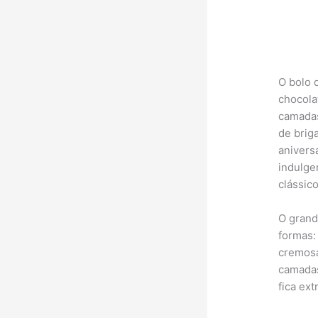
O bolo 
chocola
camadas
de brig
anivers
indulge
clássic
O grand
formas:
cremosa
camadas
fica ex