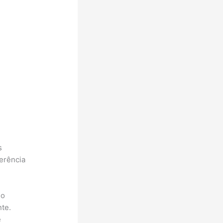
s
erência
io
te.
e