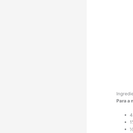
Ingredi
Para a 
4
1
½