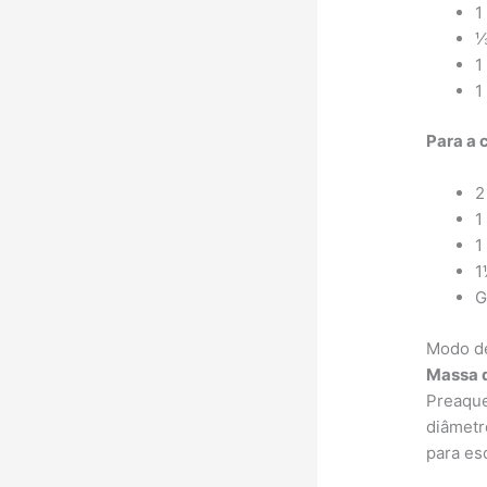
1
⅓
1
1
Para a 
2
1
1
1
G
Modo d
Massa d
Preaque
diâmetr
para es