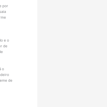
e por
saia
orme
do e o
er de
de
á o
adeiro
creme de