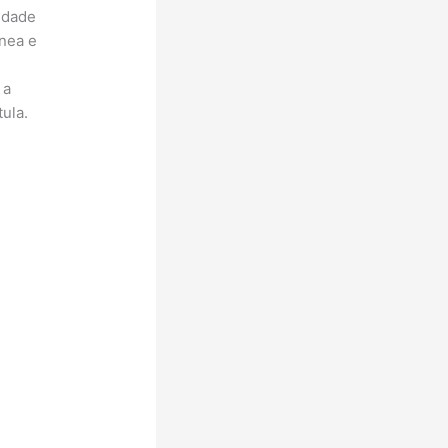
cidade
nea e
 a
ula.