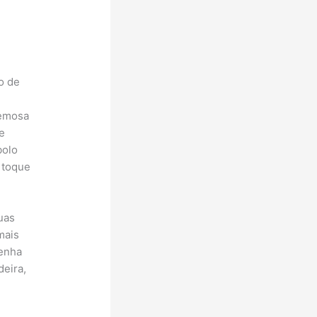
o de
remosa
e
bolo
 toque
duas
mais
tenha
deira,