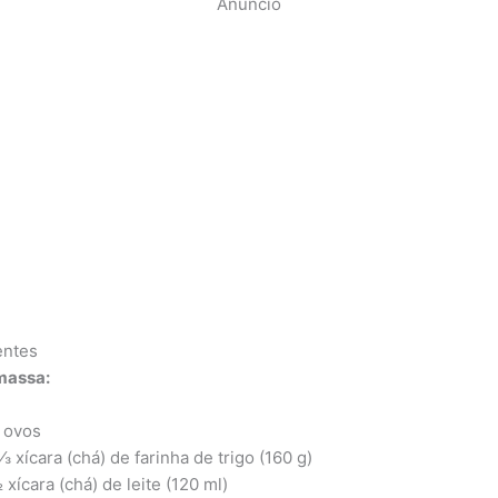
Anúncio
entes
massa:
 ovos
⅓ xícara (chá) de farinha de trigo (160 g)
 xícara (chá) de leite (120 ml)