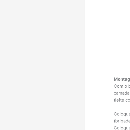
Montag
Com o b
camadas
(leite c
Coloque
(brigad
Coloque