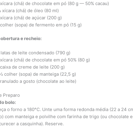
 xícara (chá) de chocolate em pó (80 g — 50% cacau)
 xícara (chá) de óleo (80 ml)
 xícara (chá) de açúcar (200 g)
 colher (sopa) de fermento em pó (15 g)
cobertura e recheio:
 latas de leite condensado (790 g)
 xícara (chá) de chocolate em pó 50% (80 g)
 caixa de creme de leite (200 g)
½ colher (sopa) de manteiga (22,5 g)
ranulado a gosto (chocolate ao leite)
e Preparo
o bolo:
ça o forno a 180°C. Unte uma forma redonda média (22 a 24 c
o) com manteiga e polvilhe com farinha de trigo (ou chocolate 
curecer a casquinha). Reserve.