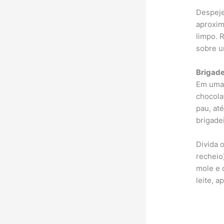
Despeje
aproxim
limpo. 
sobre u
Brigade
Em uma 
chocola
pau, at
brigade
Divida 
recheio
mole e 
leite, a