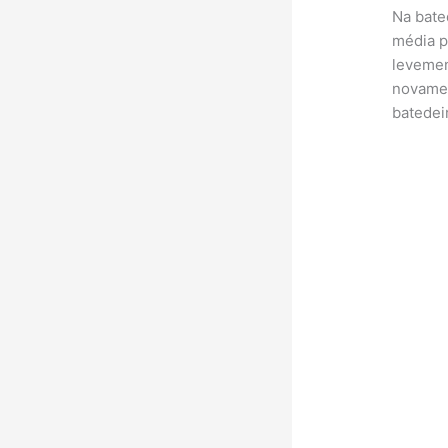
Na bate
média p
levemen
novamen
batedei