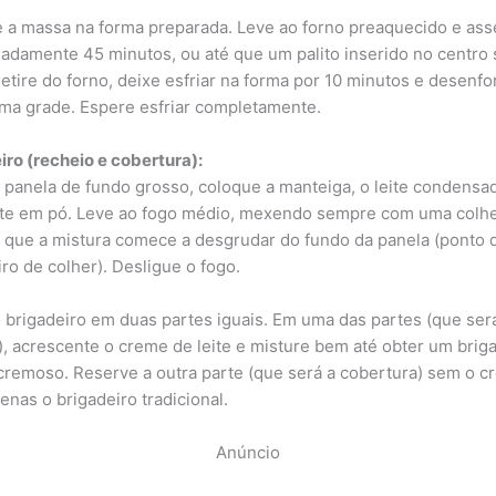
 a massa na forma preparada. Leve ao forno preaquecido e ass
adamente 45 minutos, ou até que um palito inserido no centro 
Retire do forno, deixe esfriar na forma por 10 minutos e desenf
ma grade. Espere esfriar completamente.
iro (recheio e cobertura):
panela de fundo grosso, coloque a manteiga, o leite condensa
te em pó. Leve ao fogo médio, mexendo sempre com uma colh
é que a mistura comece a desgrudar do fundo da panela (ponto 
iro de colher). Desligue o fogo.
o brigadeiro em duas partes iguais. Em uma das partes (que ser
), acrescente o creme de leite e misture bem até obter um brig
cremoso. Reserve a outra parte (que será a cobertura) sem o 
penas o brigadeiro tradicional.
Anúncio