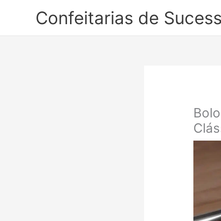
Ir
Confeitarias de Suces
para
o
conteúdo
Bolo
Clás